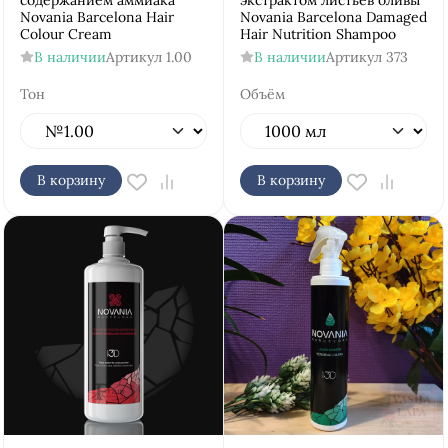
содержанием аммиака
экстрактом листьев оливы
Novania Barcelona Hair
Novania Barcelona Damaged
Colour Cream
Hair Nutrition Shampoo
В наличии
Артикул
1.00
В наличии
Артикул
373
Тон
Объём
В корзину
В корзину