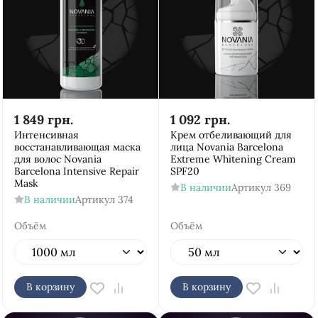
1 849
грн.
1 092
грн.
Интенсивная
Крем отбеливающий для
восстанавливающая маска
лица Novania Barcelona
для волос Novania
Extreme Whitening Cream
Barcelona Intensive Repair
SPF20
Mask
В наличии
Артикул
369
В наличии
Артикул
374
Объём
Объём
В корзину
В корзину