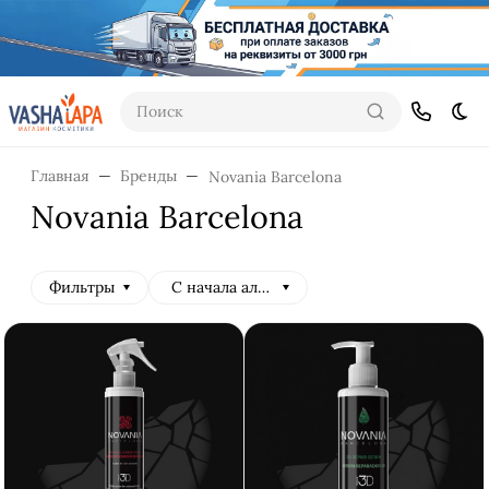
Поиск
Тем
Главная
Бренды
Novania Barcelona
Novania Barcelona
Фильтры
С начала алфавита