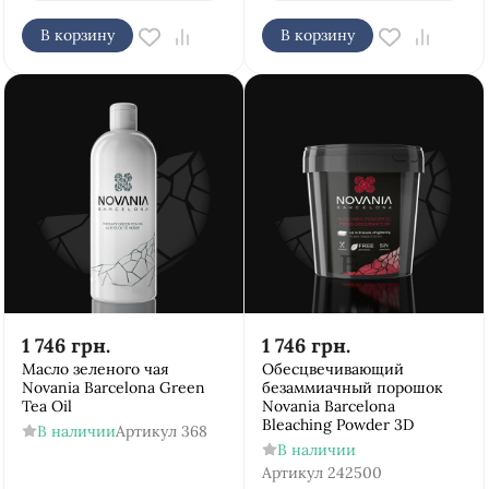
В корзину
В корзину
1 746
грн.
1 746
грн.
Масло зеленого чая
Обесцвечивающий
Novania Barcelona Green
безаммиачный порошок
Tea Oil
Novania Barcelona
Bleaching Powder 3D
В наличии
Артикул
368
В наличии
Артикул
242500