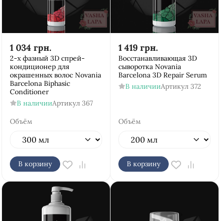
1 034
грн.
1 419
грн.
2-х фазный 3D спрей-
Восстанавливающая 3D
кондиционер для
сыворотка Novania
окрашенных волос Novania
Barcelona 3D Repair Serum
Barcelona Biphasic
В наличии
Артикул
372
Conditioner
В наличии
Артикул
367
Объём
Объём
В корзину
В корзину