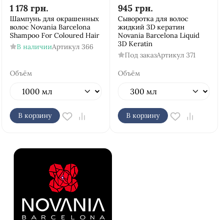
1 178
грн.
945
грн.
Шампунь для окрашенных
Сыворотка для волос
волос Novania Barcelona
жидкий 3D кератин
Shampoo For Coloured Hair
Novania Barcelona Liquid
3D Keratin
В наличии
Артикул
366
Под заказ
Артикул
371
Объём
Объём
В корзину
В корзину