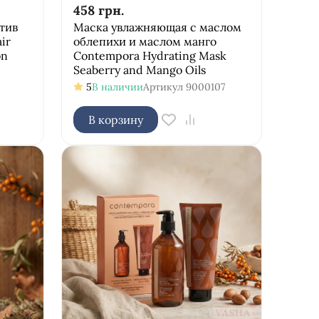
458
грн.
тив
Маска увлажняющая с маслом
ir
облепихи и маслом манго
on
Соntempora Hydrating Mask
Seaberry and Mango Oils
5
5
В наличии
Артикул
9000107
В корзину