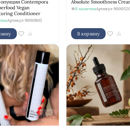
 опунции Contempora
Absolute Smoothness Crea
perfood Vegan
В наличии
Артикул
900052
turing Conditioner
ичии
Артикул
9000805
рзину
В корзину