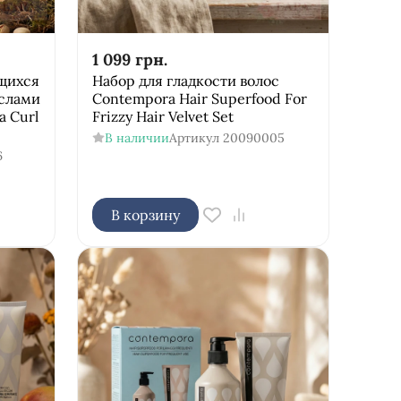
1 099
грн.
щихся
Набор для гладкости волос
аслами
Contempora Hair Superfood For
 Curl
Frizzy Hair Velvet Set
В наличии
Артикул
20090005
6
В корзину