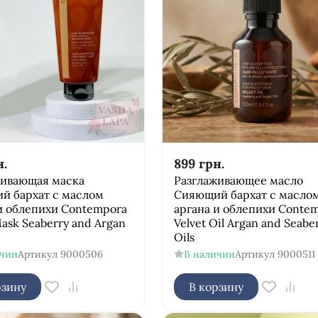
н.
899
грн.
живающая маска
Разглаживающее масло
й бархат с маслом
Сияющий бархат с масло
и облепихи Соntempora
аргана и облепихи Соnte
Mask Seaberry and Argan
Velvet Oil Argan and Seabe
Oils
ичии
Артикул
9000506
В наличии
Артикул
9000511
рзину
В корзину