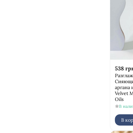
538
гр
Разгла
Сияющи
аргана 
Velvet 
Oils
В нал
В ко