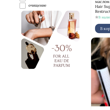
маслом
очищение
Hair Su
Restruc
питание
В нал
придание объема
профилактика выпадения
В ко
смягчение
сохранение цвета
увлажнение
укрепление
фиксация