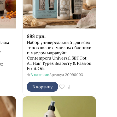
898
грн.
слом
Набор универсальный для всех
типов волос с маслом облепихи
T
и маслом маракуйи
Соntempora Universal SET Fot
All Hair Types Seaberry & Passion
02
Fruit Oils
В наличии
Артикул
20090003
В корзину