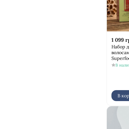
1 099
г
Набор д
волосам
Superfo
В нал
В ко