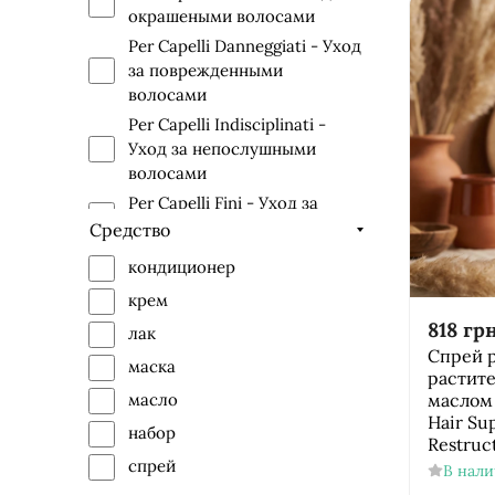
окрашеными волосами
Per Capelli Danneggiati - Уход
за поврежденными
волосами
Per Capelli Indisciplinati -
Уход за непослушными
волосами
Per Capelli Fini - Уход за
тонкими волосами
Средство
Per Capelli Ricci - Уход за
кондиционер
кучерявыми волосами
крем
Per Capelli Secchi - Уход за
818
грн
лак
сухими волосами
Cпрей 
Per Lavaggi Frequenti - Для
маска
растит
ежедневного использования
маслом
масло
Per Il Tocco Finale - Для
Hair Su
набор
Restruc
укладки волос
спрей
В нал