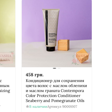
458
грн.
с
Кондиционер для сохранения
ечным
цвета волос с маслом облепихи
izing
и маслом граната Соntempora
Color Protection Conditioner
Seaberry and Pomegranate Oils
7
В наличии
Артикул
9000007