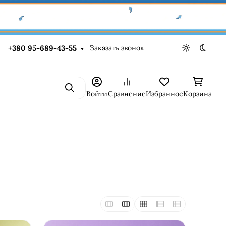
Заказать звонок
+380 95-689-43-55
Светлая те
Темна
Поиск
Войти
Сравнение
Избранное
Корзина