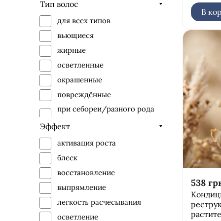
тоник/лосьон
Тип волос
В ко
шампунь
для всех типов
вьющиеся
жирные
осветленные
окрашенные
повреждённые
при себореи/разного рода
дерматитах
Эффект
сухие
активация роста
тонкие
блеск
восстановление
538
гр
выпрямление
Кондиц
легкость расчесывания
рестру
растит
осветление