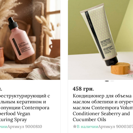
.
458
грн.
реструктурирующий с
Кондиционер для объема 
ельным кератином и
маслом облепихи и огур
 опунции Contempora
маслом Соntempora Volum
perfood Vegan
Conditioner Seaberry and
turing Spray
Cucumber Oils
ичии
Артикул
9000810
В наличии
Артикул
900030