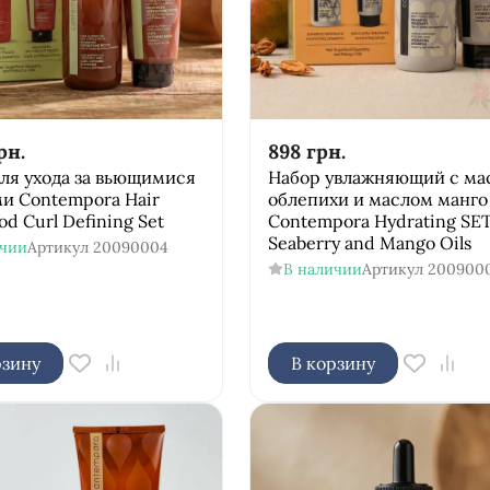
рн.
898
грн.
ля ухода за вьющимися
Набор увлажняющий с ма
и Contempora Hair
облепихи и маслом манго
od Curl Defining Set
Соntempora Hydrating SE
Seaberry and Mango Oils
ичии
Артикул
20090004
В наличии
Артикул
200900
рзину
В корзину