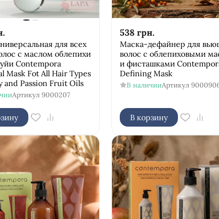
н.
538
грн.
ниверсальная для всех
Маска-дефайнер для вью
олос с маслом облепихи
волос с облепиховыми м
куйи Соntempora
и фисташками Contempora
l Mask Fot All Hair Types
Defining Mask
 and Passion Fruit Oils
В наличии
Артикул
900090
ичии
Артикул
9000207
рзину
В корзину