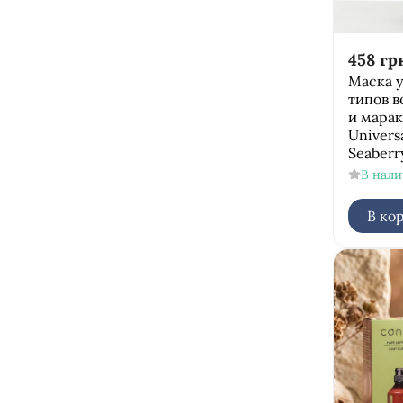
458
гр
Маска у
типов в
и мара
Universa
Seaberry
В нал
В ко