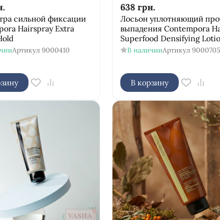
н.
638
грн.
стра сильной фиксации
Лосьон уплотняющий про
ora Hairspray Extra
выпадения Contempora Ha
Hold
Superfood Densifying Loti
ичии
Артикул
9000410
В наличии
Артикул
900070
рзину
В корзину