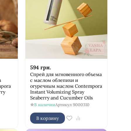
594
грн.
Спрей для мгновенного объема
м
с маслом облепихи и
mpora
огуречным маслом Соntempora
rry
Instant Volumizing Spray
Seaberry and Cucumber Oils
В наличии
Артикул
9000310
В корзину