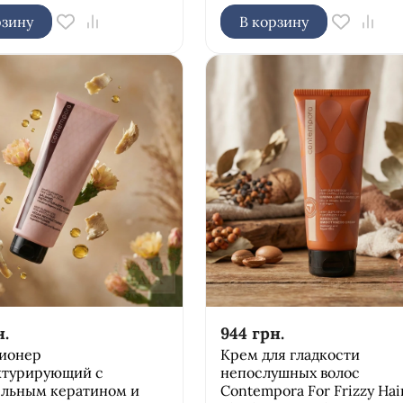
рзину
В корзину
н.
944
грн.
ионер
Крем для гладкости
ктурирующий с
непослушных волос
ельным кератином и
Соntempora For Frizzy Hai