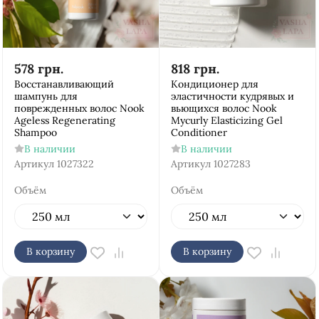
578
грн.
818
грн.
Восстанавливающий
Кондиционер для
шампунь для
эластичности кудрявых и
поврежденных волос Nook
вьющихся волос Nook
Ageless Regenerating
Mycurly Elasticizing Gel
Shampoo
Conditioner
В наличии
В наличии
Артикул
1027322
Артикул
1027283
Объём
Объём
В корзину
В корзину