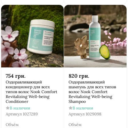
754
грн.
820
грн.
Оздоравливающий
Оздоравливающий
кондиционер для всех
шампунь для всех типов
типов волос Nook Comfort
волос Nook Comfort
Revitalizing Well-being
Revitalizing Well-being
Conditioner
Shampoo
В наличии
В наличии
Артикул
1027289
Артикул
1029098
Объём
Объём