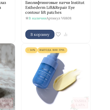
лаз
Биолифтинговые патчи Institut
m
Esthederm Lift&Repair Eye
contour lift patches
В наличии
Артикул
V6808
В корзину
- 14%
ВЫГОДА
800
ГРН.