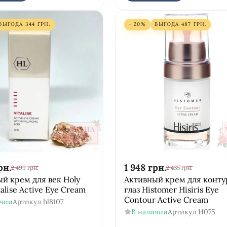
ВЫГОДА
344
ГРН.
- 20%
ВЫГОДА
487
ГРН.
рн.
1 948
грн.
2 499
грн.
2 435
грн.
й крем для век Holy
Активный крем для конту
talise Active Eye Cream
глаз Histomer Hisiris Eye
Contour Active Cream
ичии
Артикул
hl8107
В наличии
Артикул
H075