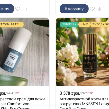
рзину
В корзину
ВЫГОДА
70
ГРН.
НОВИНКА
- 14%
ВЫГОДА
54
рн.
3 378
грн.
3 494
грн.
3 927
грн.
зрастной крем для кожи
Антивозрастной крем для
глаз Comfort zone
вокруг глаз JANSSEN Longe
 Skin Eye Cream
Care Eye Cream