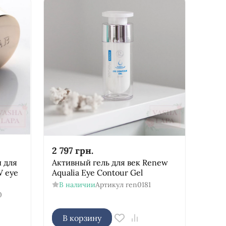
2 797
грн.
 для
Активный гель для век Renew
W eye
Aqualia Eye Contour Gel
В наличии
Артикул
ren0181
0
В корзину