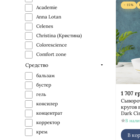
- 15%
Academie
Anna Lotan
Celenes
Christina (Кристина)
Colorescience
Comfort zone
Derma Series
Средство
Dermaheal
бальзам
Dr.Grandel
бустер
Dr.Spiller
1 707
г
гель
Сыворо
Ella Bache
консилер
кругов 
Genosys
Dark Ci
концентрат
GiGi
В нал
корректор
GlyMed Plus
крем
В ко
Histomer