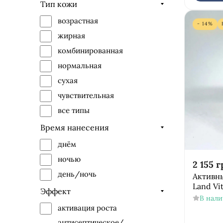
маска
Тип кожи
Holy Land
молочко/эмульсия
возрастная
- 14%
HydroPeptide
набор
жирная
Image Skincare
патчи
комбинированная
Institut Esthederm
сыворотка
нормальная
Instytutum
флюид
сухая
JANSSEN Cosmetics
эликсир
чувствительная
Lamic Cosmetici
все типы
Malu Wilz
Время нанесения
Maria Galland
днём
Onmacabim
ночью
Obagi Medical
2 155
г
день/ночь
Активны
Phytomer
Land Vi
Эффект
Purles
В нал
Renew
активация роста
Valmont
антисептическое/