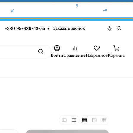
Заказать звонок
+380 95-689-43-55
Светлая те
Темна
Поиск
Войти
Сравнение
Избранное
Корзина