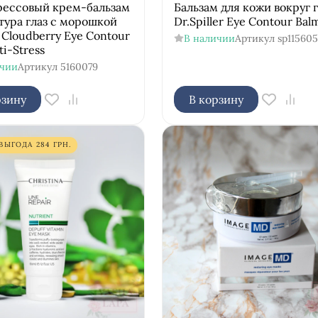
рессовый крем-бальзам
Бальзам для кожи вокруг г
тура глаз с морошкой
Dr.Spiller Eye Contour Bal
 Cloudberry Eye Contour
В наличии
Артикул
sp115605
ti-Stress
ичии
Артикул
5160079
рзину
В корзину
ВЫГОДА
284
ГРН.