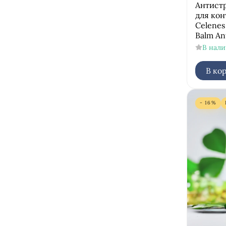
Антист
для кон
Celenes
Balm An
В нал
В ко
- 16%