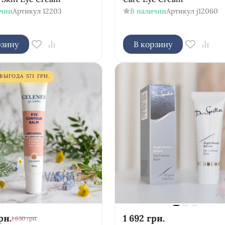
ичии
Артикул
12203
В наличии
Артикул
j12060
рзину
В корзину
ВЫГОДА
571
ГРН.
рн.
1 692
грн.
1 630
грн.