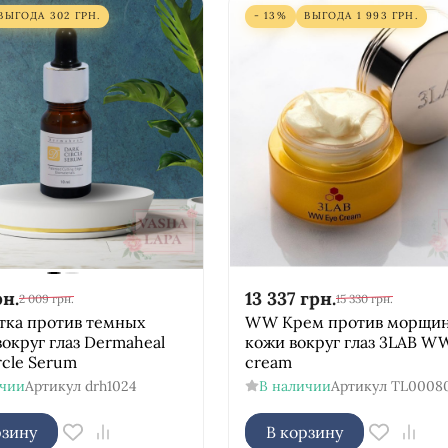
ВЫГОДА
302
ГРН.
- 13%
ВЫГОДА
1 993
ГРН.
рн.
13 337
грн.
2 009
грн.
15 330
грн.
тка против темных
WW Крем против морщин
вокруг глаз Dermaheal
кожи вокруг глаз 3LAB W
rcle Serum
cream
ичии
Артикул
drh1024
В наличии
Артикул
TL0008
рзину
В корзину