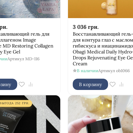
рн.
3 036
грн.
навливающий гель для
Восстанавливающий гель
оллагеном Image
для контура глаз с масло
e MD Restoring Collagen
гибискуса и ниацинамид
y Eye Gel
Obagi Medical Daily Hydro
Drops Rejuvenating Eye Ge
ичии
Артикул
MD-116
Cream
В наличии
Артикул
ob1066
рзину
В корзину
ВЫГОДА
252
ГРН.