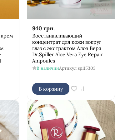
940
грн.
-крем
Восстанавливающий
м
концентрат для кожи вокруг
ом
глаз с экстрактом Алоэ Вера
-
Dr.Spiller Aloe Vera Eye Repair
l
Ampoules
В наличии
Артикул
sp115303
В корзину