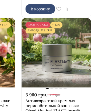
В корзину
9
ГРН.
РАСПРОДАЖА
- 12%
ВЫГОДА
528
ГРН.
3 960
грн.
4 488
грн.
 кожи
Антивозрастной крем для
vity
периорбитальной зоны глаз
Obagi Medical ELASTIderm®