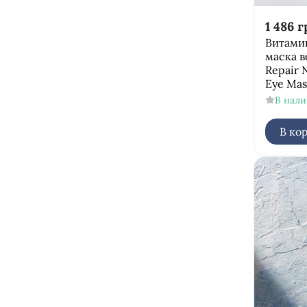
1 486
г
Витами
маска в
Repair 
Eye Ma
В нал
В ко