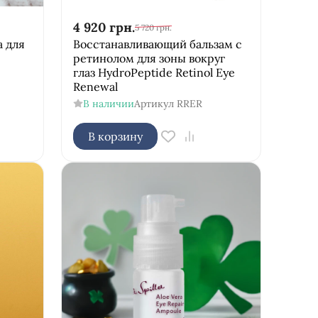
4 920
грн.
5 720
грн.
 для
Восстанавливающий бальзам с
ретинолом для зоны вокруг
глаз HydroPeptide Retinol Eye
Renewal
В наличии
Артикул
RRER
В корзину