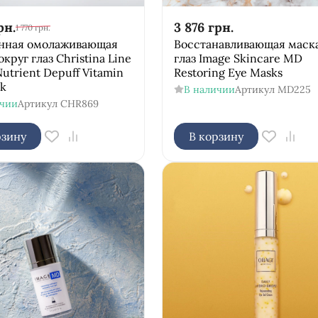
рн.
3 876
грн.
1 770
грн.
нная омолаживающая
Восстанавливающая маска
округ глаз Christina Line
глаз Image Skincare MD
Nutrient Depuff Vitamin
Restoring Eye Masks
sk
В наличии
Артикул
MD225
ичии
Артикул
CHR869
рзину
В корзину