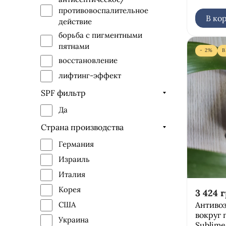
противовоспалительное
Dr.Yudina
В ко
действие
борьба с пигментными
пятнами
- 2%
восстановление
лифтинг-эффект
маскирующий эффект
SPF фильтр
осветление
Да
питание
Страна производства
против отечности
Германия
профилактика возрастных
Израиль
изменений
Италия
расслабляющий
Корея
смягчение
3 424
г
Антиво
США
увлажнение
вокруг 
Украина
успокаивающий эффект
Sublime