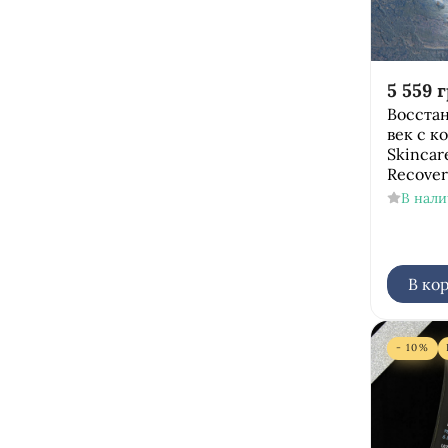
5 559
г
Восста
век с к
Skincar
Recover
В нал
В ко
- 10%