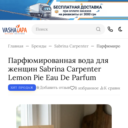
Поиск
Тем
Главная
Бренды
Sabrina Carpenter
Парфюмированна
Парфюмированная вода для
женщин Sabrina Carpenter
Lemon Pie Eau De Parfum
Добавить отзыв
В избранное
К сравнени
ХИТ ПРОДАЖ