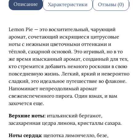
Описание
Характеристики
Отзывы (0)
О
Lemon Pie — это восхитительный, чарующий
аромат, сочетающий искрящиеся цитрусовые
ноты с нежными цветочными оттенками и
тёплой, сахарной основой. Это игривый, но в то
же время изысканный аромат, созданный для тех,
кто стремится добавить немного роскоши в свою
повседневную жизнь. Легкий, яркий и невероятно
сладкий, это идеальное путешествие во флаконе.
Напоминает непреодолимый аромат
свежеиспеченного пирога. Один взмах, и вам
захочется еще.
Верхние ноты:
итальянский бергамот,
засахаренная цедра лимона, кристаллы сахара.
Ноты сердца:
щепотка лимончелло, безе,