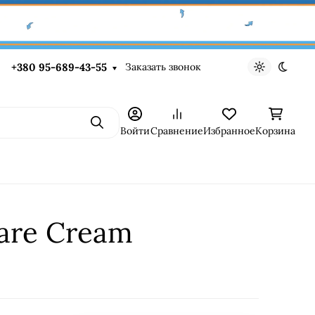
Заказать звонок
+380 95-689-43-55
Светлая те
Темна
Поиск
Войти
Сравнение
Избранное
Корзина
Care Cream