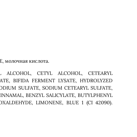
Е, молочная кислота.
RYL ALCOHOL, CETYL ALCOHOL, CETEARYL
ATE, BIFIDA FERMENT LYSATE, HYDROLYZED
ODIUM SULFATE, SODIUM CETEARYL SULFATE,
INNAMAL, BENZYL SALICYLATE, BUTYLPHENYL
ALDEHYDE, LIMONENE, BLUE 1 (CI 42090).