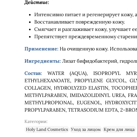
Действие:
Интенсивно питает и регенерирует кожу, 
Восстанавливает поврежденную кожу.
Смягчает и разглаживает кожу, улучшает е
Препятствует преждевременному старени
Применение:
На очищенную кожу. Использоват
Ингредиенты:
Лизат бифидобактерий, гидрол
Состав:
WATER (AQUA), ISOPROPYL MYR
ETHYLHEXANOATE, PROPYLENE GLYCOL, GLY
COLLAGEN, HYDROLYZED ELASTIN, TOCOPHER
METHYLPARABEN, IMIDAZOLIDINYL UREA, FR
METHYLPROPIONAL, EUGENOL, HYDROXYCITR
PROPYLPARABEN, TETRASODIUM EDTA, 2-BRO
Категории:
Holy Land Cosmetics
Уход за лицом
Крем для лица