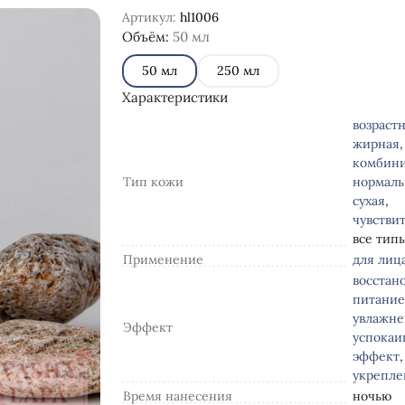
Артикул:
hl1006
Объём:
50 мл
50 мл
250 мл
Характеристики
возраст
жирная
,
комбин
Тип кожи
нормаль
сухая
,
чувстви
все тип
Применение
для лиц
восстан
питани
увлажн
Эффект
успока
эффект
,
укрепле
Время нанесения
ночью