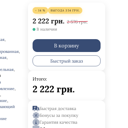
- 14 %
ВЫГОДА
354
ГРН.
2 222
грн.
2 576
грн.
В наличии
ная
,
В корзину
ированная
,
ная
,
Быстрый заказ
тельная
,
ы
Итого:
а
2 222
грн.
овление
,
е
,
ение
,
ивающий
Быстрая доставка
Бонусы за покупку
ние
Гарантия качества