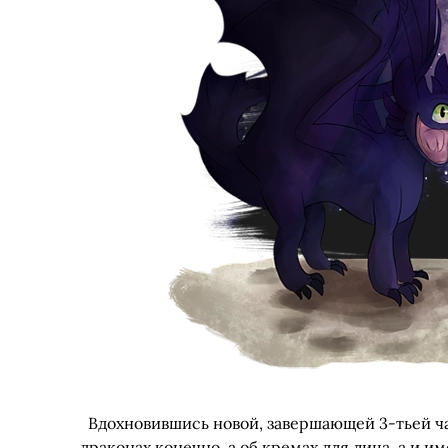
Вдохновившись новой, завершающей 3-тьей час
драконах конечно, а об кремах для лица, а и 