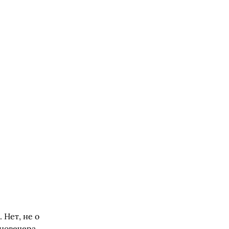
 Нет, не о
иновечера.