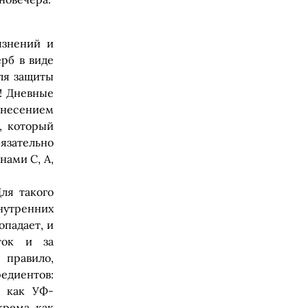
язнений и
рб в виде
ля защиты
й! Дневные
анесением
, который
язательно
нами С, А,
ля такого
нутренних
падает, и
ток и за
 правило,
едиентов:
к как УФ-
крема, как