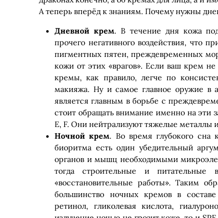
А теперь вперёд к знаниям. Почему нужны дне
Дневной крем
. В течение дня кожа по
прочего негативного воздействия, что п
пигментных пятен, преждевременных мор
кожи от этих «врагов». Если ваш крем не
кремы, как правило, легче по консисте
макияжа.
Ну и самое главное оружие в а
является главным в борьбе с преждеврем
стоит обращать внимание именно на эти з
Е, F. Они нейтрализуют тяжелые металлы 
Ночной крем
. Во время глубокого сна 
биоритма есть один убедительный аргум
органов и мышц необходимыми микроэлем
тогда строительные и питательные 
«восстановительные работы». Таким обр
большинство ночных кремов в составе
ретинол, гликолевая кислота, гиалурон
излучение ночью не грозит коже, то и SPF