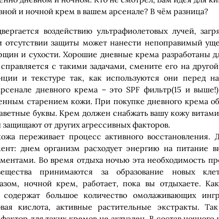
вной и ночной крем в вашем арсенале? В чём разница?
двергается воздействию ультрафиолетовых лучей, загр
ри отсутствии защиты может нанести непоправимый уще
щин и сухости. Хорошие дневные крема разработаны д
 справляется с такими задачами, смените его на друго
нции и текстуре так, как используются они перед н
рсенале дневного крема – это SPF фильтр(15 и выше!)
енным старением кожи. При покупке дневного крема об
аветные буквы. Крем должен снабжать вашу кожу витами
и защищают от других агрессивных факторов.
кожа переживает процесс активного восстановления. Д
ент: днем организм расходует энергию на питание в
ентами. Во время отдыха ночью эта необходимость про
вещества принимаются за образование новых кле
азом, ночной крем, работает, пока вы отдыхаете. Как
 содержат большое количество омолаживающих ингр
овая кислота, активные растительные экстракты. Та
 фактор для таких кремов не актуален. В состав ночного 