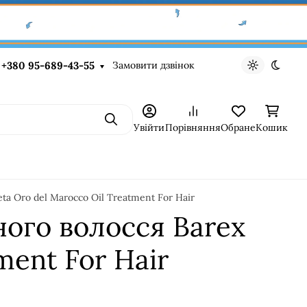
Замовити дзвінок
+380 95-689-43-55
Light theme
Dark t
Пошук
Увійти
Порівняння
Обране
Кошик
ta Oro del Marocco Oil Treatment For Hair
ого волосся Barex
ment For Hair