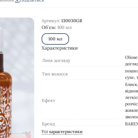
вняння
Поділитися
Артикул:
130030GR
Об`єм:
100 мл
100 мл
Характеристики
Oliose
Лінія догляду
догля
пошк
Тип волосся
сухе,
блиск
відно
легкіс
Ефект
розчі
живле
зволо
Бренд
BAREX 
Усі характеристики