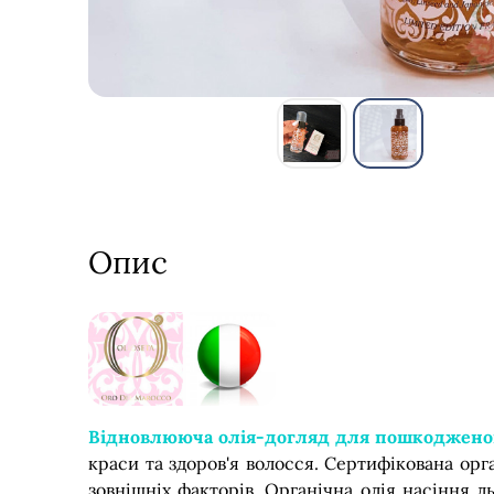
Опис
Відновлююча олія-догляд для пошкодженого во
краси та здоров'я волосся. Сертифікована орга
зовнішніх факторів. Органічна олія насіння 