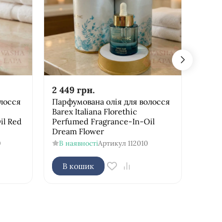
2 449
грн.
570
лосся
Парфумована олія для волосся
Арган
Barex Italiana Florethic
відн
il Red
Perfumed Fragrance-In-Oil
волос
Dream Flower
Oil
0
В наявності
Артикул
112010
В н
В кошик
В 