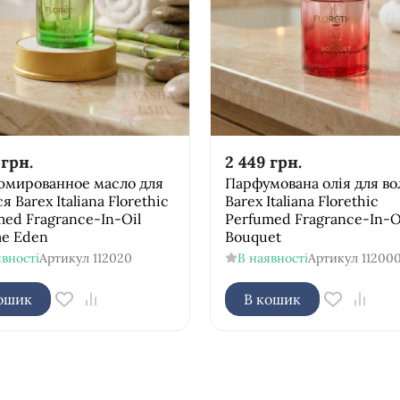
грн.
2 449
грн.
мированное масло для
Парфумована олія для во
я Barex Italiana Florethic
Barex Italiana Florethic
med Fragrance-In-Oil
Perfumed Fragrance-In-O
me Eden
Bouquet
явності
Артикул
112020
В наявності
Артикул
11200
ошик
В кошик