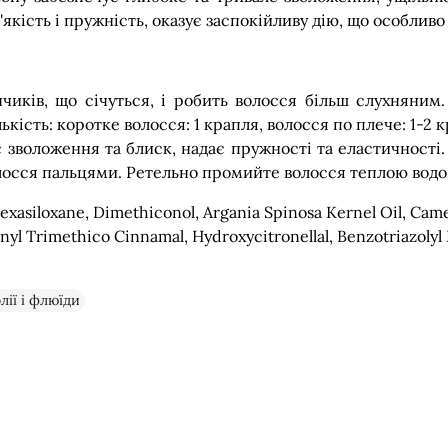
кість і пружність, оказує заспокійливу дію, що особливо 
нчиків, що січуться, і робить волосся більш слухняни
кість: коротке волосся: 1 крапля, волосся по плече: 1-2 кр
є зволоження та блиск, надає пружності та еластичності
олосся пальцями. Ретельно промийте волосся теплою водо
xasiloxane, Dimethiconol, Argania Spinosa Kernel Oil, Came
nyl Trimethico Cinnamal, Hydroxycitronellal, Benzotriazolyl
лії і флюїди