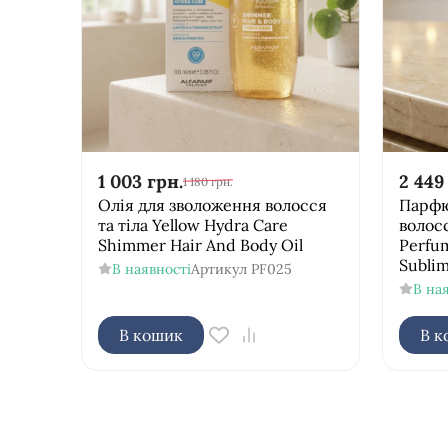
1 003
грн.
2 449
1 180
грн.
Олія для зволоження волосся
Парфю
та тіла Yellow Hydra Care
волосс
Shimmer Hair And Body Oil
Perfu
Subli
В наявності
Артикул
PF025
В на
В кошик
В к