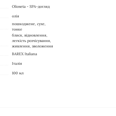
Olioseta - SPA-догляд
олія
пошкоджене, сухе,
тонке
блиск, відновлення,
легкість розчісування,
живлення, зволоження
BAREX Italiana
Італія
100 мл