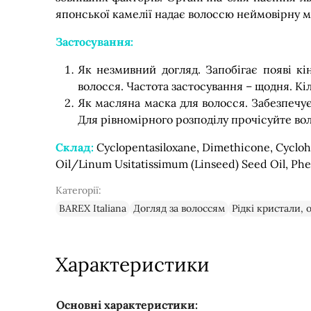
японської камелії надає волоссю неймовірну м'я
Застосування:
Як незмивний догляд. Запобігає появі кі
волосся. Частота застосування – щодня. Кіль
Як масляна маска для волосся. Забезпечу
Для рівномірного розподілу прочісуйте в
Склад:
Cyclopentasiloxane, Dimethicone, Cyclohe
Oil/Linum Usitatissimum (Linseed) Seed Oil, Phe
Категорії:
BAREX Italiana
Догляд за волоссям
Рідкі кристали, о
Характеристики
Основні характеристики: