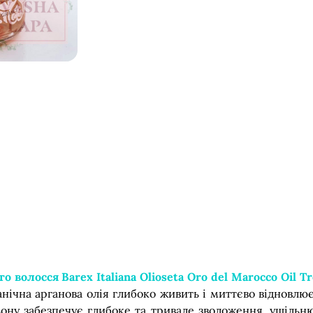
лосся Barex Italiana Olioseta Oro del Marocco Oil Tr
нічна арганова олія глибоко живить і миттєво відновлює
льону забезпечує глибоке та тривале зволоження, ущільн