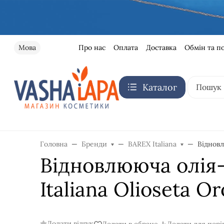
Про нас
Оплата
Доставка
Обмін та п
Мова
Каталог
Головна
Бренди
BAREX Italiana
Відновл
Відновлююча олія
Italiana Olioseta O
Додати відгук