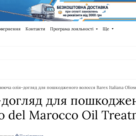
овернення
Контакти
Програма лояльності
Ще
ююча олія-догляд для пошкодженого волосся Barex Italiana Oliose
-догляд для пошкоджен
ro del Marocco Oil Treat