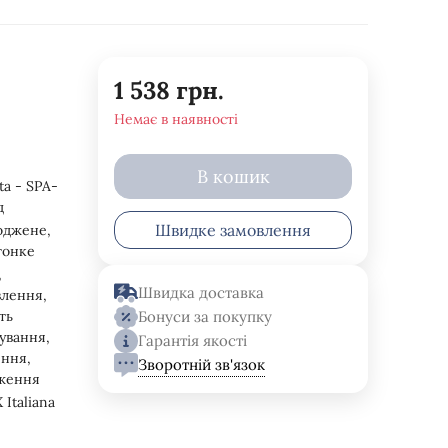
1 538
грн.
Немає в наявності
В кошик
ta - SPA-
д
Швидке замовлення
оджене,
 тонке
,
Швидка доставка
влення,
ть
Бонуси за покупку
сування,
Гарантія якості
ння,
Зворотній зв'язок
ження
Italiana