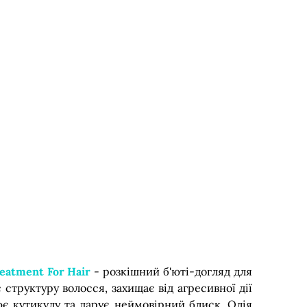
eatment For Hair
- розкішний б'юті-догляд для
 структуру волосся, захищає від агресивної дії
ює кутикулу та дарує неймовірний блиск. Олія