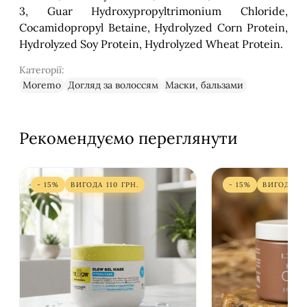
3, Guar Hydroxypropyltrimonium Chloride,
Cocamidopropyl Betaine, Hydrolyzed Corn Protein,
Hydrolyzed Soy Protein, Hydrolyzed Wheat Protein.
Категорії:
Moremo
Догляд за волоссям
Маски, бальзами
Рекомендуємо переглянути
- 15%
ВИГОДА
110
ГРН.
- 15%
ВИГОДА
31