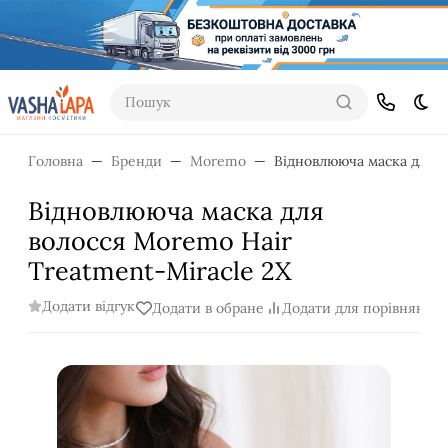
Пошук
Dar
Головна
Бренди
Moremo
Відновлююча маска для в
Відновлююча маска для
волосся Moremo Hair
Treatment-Miracle 2X
Додати відгук
Додати в обране
Додати для порівняння