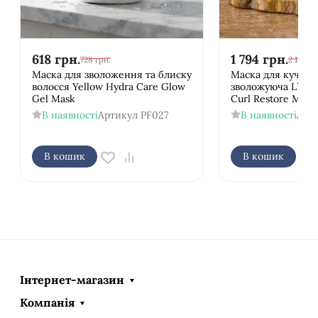
618
грн.
1 794
грн.
728
грн.
2 111
грн
Маска для зволоження та блиску
Маска для кучеря
волосся Yellow Hydra Care Glow
зволожуюча L`anza
Gel Mask
Curl Restore Mois
В наявності
Артикул
PF027
В наявності
Арт
В кошик
В кошик
Інтернет-магазин
Компанія