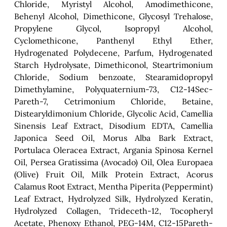
Chloride, Myristyl Alcohol, Amodimethicone,
Behenyl Alcohol, Dimethicone, Glycosyl Trehalose,
Propylene Glycol, Isopropyl Alcohol,
Cyclomethicone, Panthenyl Ethyl Ether,
Hydrogenated Polydecene, Parfum, Hydrogenated
Starch Hydrolysate, Dimethiconol, Steartrimonium
Chloride, Sodium benzoate, Stearamidopropyl
Dimethylamine, Polyquaternium-73, C12-14Sec-
Pareth-7, Cetrimonium Chloride, Betaine,
Distearyldimonium Chloride, Glycolic Acid, Camellia
Sinensis Leaf Extract, Disodium EDTA, Camellia
Japonica Seed Oil, Morus Alba Bark Extract,
Portulaca Oleracea Extract, Argania Spinosa Kernel
Oil, Persea Gratissima (Avocado) Oil, Olea Europaea
(Olive) Fruit Oil, Milk Protein Extract, Acorus
Calamus Root Extract, Mentha Piperita (Peppermint)
Leaf Extract, Hydrolyzed Silk, Hydrolyzed Keratin,
Hydrolyzed Collagen, Trideceth-12, Tocopheryl
Acetate, Phenoxy Ethanol, PEG-14M, C12-15Pareth-