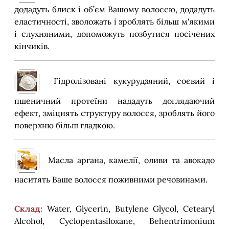
додадуть блиск і об’єм Вашому волоссю, додадуть
еластичності, зволожать і зроблять більш м'якими
і слухняними, допоможуть позбутися посічених
кінчиків.
Гідролізовані кукурудзяний, соєвий і
пшеничний протеїни нададуть доглядаючий
ефект, зміцнять структуру волосся, зроблять його
поверхню більш гладкою.
Масла аргана, камелії, оливи та авокадо
наситять Ваше волосся поживними речовинами.
Склад:
Water, Glycerin, Butylene Glycol, Cetearyl
Alcohol, Cyclopentasiloxane, Behentrimonium