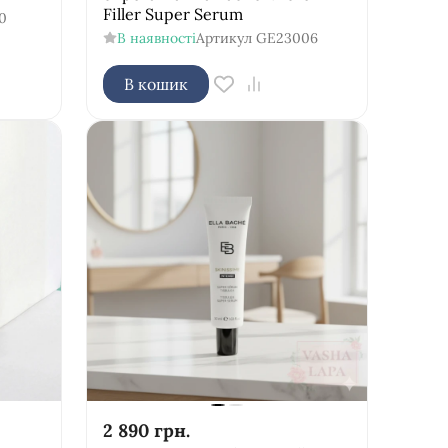
Filler Super Serum
0
В наявності
Артикул
GE23006
В кошик
2 890
грн.