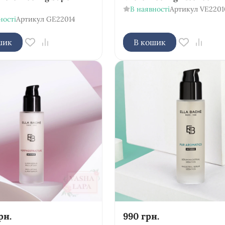
В наявності
Артикул
VE2201
ності
Артикул
GE22014
шик
В кошик
рн.
990
грн.