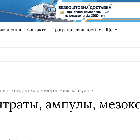
овернення
Контакти
Програма лояльності
Ще
центрати, ампули, мезококтейлі, капсули
траты, ампулы, мезок