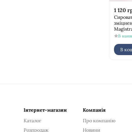
1 120
г
Сироват
зміцнен
Magistr
В наяв
В ко
Інтернет-магазин
Компанія
Каталог
Про компанію
Розпродаж
Новини