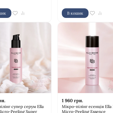
шик
В кошик
рн.
1 960
грн.
ілінг супер серум Ella
Мікро-пілінг есенція Ella
icro-Peeling Super
Micro-Peeling Essence