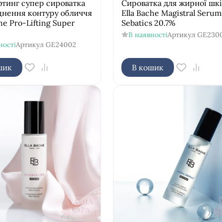
тинг супер сироватка
Сироватка для жирної шк
цнення контуру обличчя
Ella Bache Magistral Serum
he Pro-Lifting Super
Sebatics 20.7%
В наявності
Артикул
GE230
ності
Артикул
GE24002
шик
В кошик