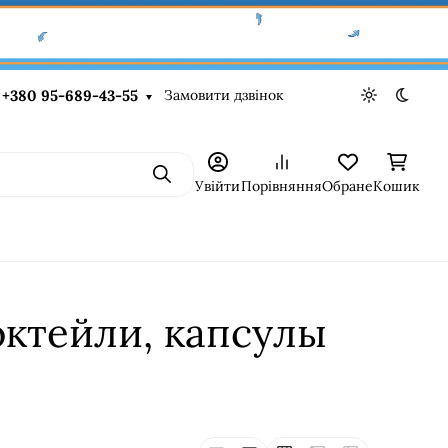
Замовити дзвінок
+380 95-689-43-55
Light theme
Dark t
Пошук
Увійти
Порівняння
Обране
Кошик
октейли, капсулы