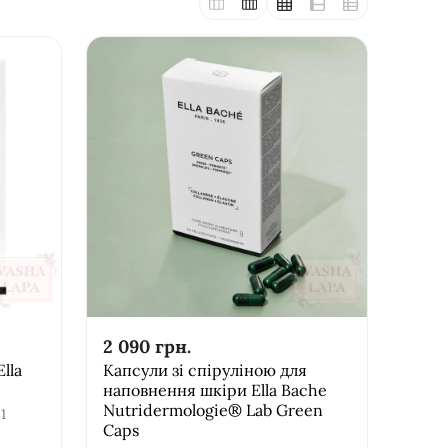
2 090
грн.
lla
Капсули зі спіруліною для
наповнення шкіри Ella Bache
Nutridermologie® Lab Green
1
Caps