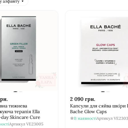
у алфавіту
рн.
2 090
грн.
вна тижнева
Капсули для сяйва шкіри E
уюча терапія Ella
Bache Glow Caps
-day Skincare Cure
В наявності
Артикул
VE2303
ності
Артикул
VE23005