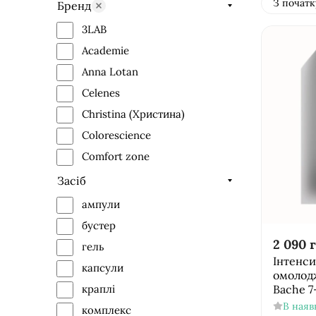
З початк
Бренд
3LAB
Academie
Anna Lotan
Celenes
Christina (Христина)
Colorescience
Comfort zone
Derma Series
Засіб
Dermaheal
ампули
Dr.Grandel
бустер
Dr.Spiller
2 090
г
гель
Інтенси
Ella Bache
капсули
омолодж
Genosys
Bache 7
краплі
GiGi
В наяв
комплекс