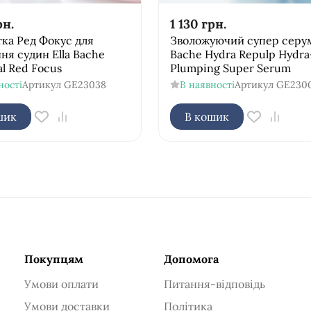
рн.
1 130
грн.
ка Ред Фокус для
Зволожуючий супер серум
ня судин Ella Bache
Bache Hydra Repulp Hydra
al Red Focus
Plumping Super Serum
ності
Артикул
GE23038
В наявності
Артикул
GE230
шик
В кошик
Покупцям
Допомога
Умови оплати
Питання-відповідь
Умови доставки
Політика