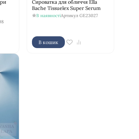
іри
Сироватка для обличчя Ella
Bache Tissuelex Super Serum
В наявності
Артикул
GE23027
08
В кошик