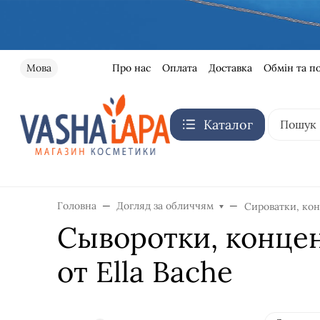
Про нас
Оплата
Доставка
Обмін та п
Мова
Каталог
Головна
Догляд за обличчям
Сироватки, кон
Сыворотки, концен
от Ella Bache