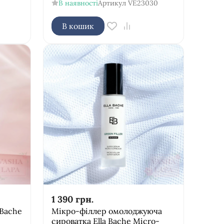
В наявності
Артикул
VE23030
В кошик
1 390
грн.
 Bache
Мікро-філлер омолоджуюча
сироватка Ella Bache Micro-