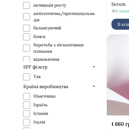
Serum
Simildiet Laboratorios
активація росту
В наяв
Valmont
антісептична/протизапальна
дія
В ко
балансуючий
блиск
боротьба з пігментними
плямами
відновлення
SPF фільтр
лікування акне
ліфтинг-ефект
Так
ефект маскування
Країна виробництва
матування
Німеччина
освітлення
Ізраїль
очищення
Іспанія
живлення
Італія
1 660
г
надання об'єму