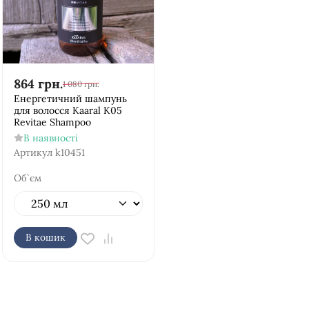
864
грн.
1 080
грн.
Енергетичний шампунь
для волосся Kaaral K05
Revitae Shampoo
В наявності
Артикул
k10451
Об`єм
В кошик