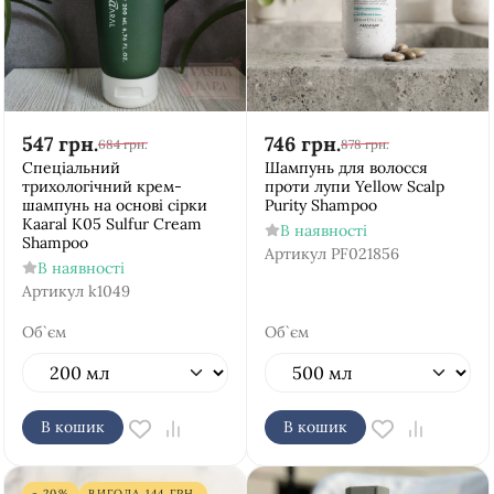
547
грн.
746
грн.
684
грн.
878
грн.
Спеціальний
Шампунь для волосся
трихологічний крем-
проти лупи Yellow Scalp
шампунь на основі сірки
Purity Shampoo
Kaaral К05 Sulfur Cream
В наявності
Shampoo
Артикул
PF021856
В наявності
Артикул
k1049
Об`єм
Об`єм
В кошик
В кошик
- 20%
ВИГОДА
144
ГРН.