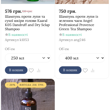
576
грн.
750
грн.
720
грн.
Шампунь проти лупи та
Шампунь проти лупи із
сухої шкіри голови Kaaral
зеленим чаєм Аngel
K05 Dandruff and Dry Sclap
Рrofessional Provence
Shampoo
Green Tea Shampoo
В наявності
В наявності
Артикул
k1053
Артикул
ang246
Об`єм
Об`єм
В кошик
В кошик
- 20%
ВИГОДА
216
ГРН.