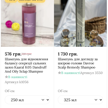
576
грн.
1 730
грн.
720
грн.
Шампунь для відновлення
Шампунь для догляду за
балансу секреції сальних
шкірою голови Davroe
залоз Kaaral K05 Dandruff
Scalp Remedy Shampoo
And Oily Sclap Shampoo
В наявності
Артикул
3550
В наявності
Артикул
k1056
Об`єм
Об`єм