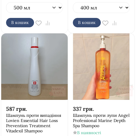
В кошик
В кошик
587
грн.
337
грн.
Шампунь проти випадіння
Шампунь проти лупи Аngel
Lovien Essential Hair Loss
Рrofessional Marine Depth
Prevention Treatment
Spa Shampoo
Vitadexil Shampoo
В наявності