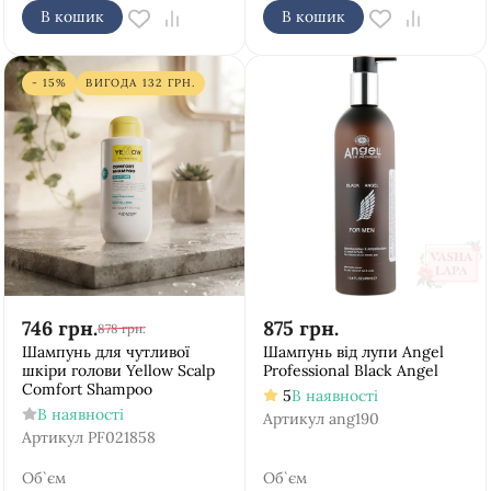
В кошик
В кошик
- 15%
ВИГОДА
132
ГРН.
746
грн.
875
грн.
878
грн.
Шампунь для чутливої
Шампунь від лупи Аngel
шкіри голови Yellow Scalp
Рrofessional Black Angel
Comfort Shampoo
5
В наявності
В наявності
Артикул
ang190
Артикул
PF021858
Об`єм
Об`єм