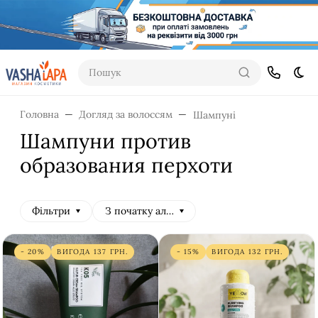
Пошук
Dar
Головна
Догляд за волоссям
Шампуні
Шампуни против
образования перхоти
Фільтри
З початку алфавіту
- 20%
ВИГОДА
137
ГРН.
- 15%
ВИГОДА
132
ГРН.