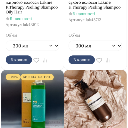
жирного волосся Lakme
сухого волосся Lakme
K.Therapy Peeling Shampoo
K.Therapy Peeling Shampoo
Oily Hair
В наявності
В наявності
Артикул
lak43712
Артикул
lak43612
Об`єм
Об`єм
В кошик
В кошик
- 20%
ВИГОДА
144
ГРН.