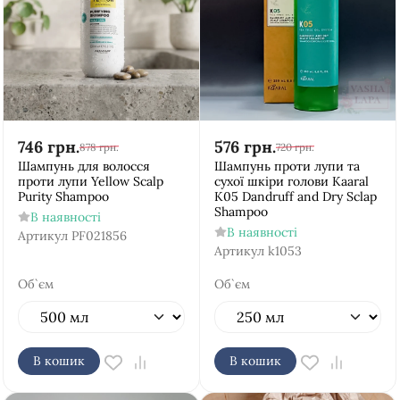
746
грн.
576
грн.
878
грн.
720
грн.
Шампунь для волосся
Шампунь проти лупи та
проти лупи Yellow Scalp
сухої шкіри голови Kaaral
Purity Shampoo
K05 Dandruff and Dry Sclap
Shampoo
В наявності
В наявності
Артикул
PF021856
Артикул
k1053
Об`єм
Об`єм
В кошик
В кошик