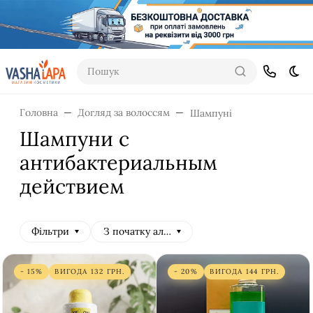
Пошук
Dar
Головна
Догляд за волоссям
Шампуні
Шампуни с
антибактериальным
действием
Фільтри
З початку алфавіту
- 15%
ВИГОДА
132
ГРН.
- 20%
ВИГОДА
144
ГРН.