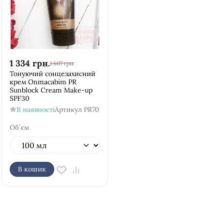
1 334
грн.
1 607
грн.
Тонуючий сонцезахисний
крем Onmacabim PR
Sunblock Cream Make-up
SPF30
В наявності
Артикул
PR70
Об`єм
В кошик