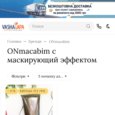
Пошук
Dar
Головна
Бренди
ONmacabim
ONmacabim с
маскирующий эффектом
Фільтри
З початку алфавіту
- 17%
ВИГОДА
273
ГРН.