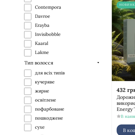
НОВИНК
Contempora
Davroe
Erayba
Invisibobble
Kaaral
Lakme
L'anza
Тип волосся
Lee Stafford
для всіх типів
Shot
кучеряве
432
гр
жирне
Дорожні
освітлене
викорис
Energy T
пофарбоване
В наяв
пошкоджене
сухе
В ко