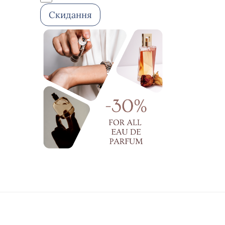
зміцнення
Скидання
фіксація
ексфоліація
для завивки