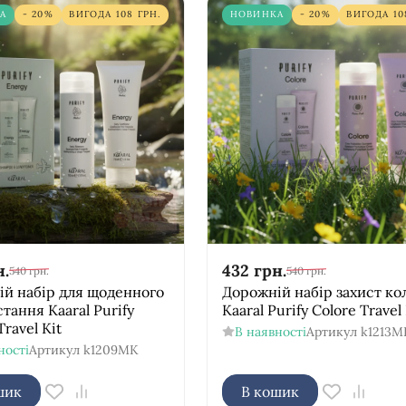
А
- 20%
ВИГОДА
108
ГРН.
НОВИНКА
- 20%
ВИГОДА
10
н.
432
грн.
540
грн.
540
грн.
й набір для щоденного
Дорожній набір захист ко
тання Kaaral Purify
Kaaral Purify Colore Travel 
ravel Kit
В наявності
Артикул
k1213M
ності
Артикул
k1209MK
шик
В кошик