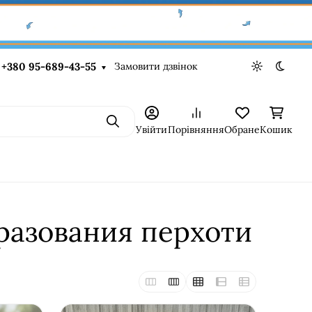
Замовити дзвінок
+380 95-689-43-55
Light theme
Dark t
Пошук
Увійти
Порівняння
Обране
Кошик
разования перхоти