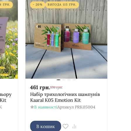
8
ГРН.
- 20%
ВИГОДА
115
ГРН.
461
грн.
576
грн.
льору
Набір трихологічних шампунів
Kit
Kaaral K05 Emotion Kit
K
В наявності
Артикул
PRK05004
В кошик