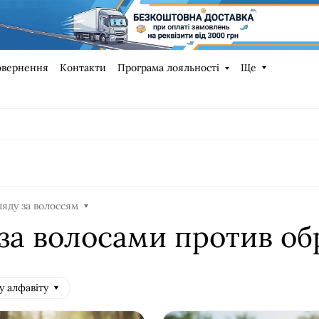
овернення
Контакти
Програма лояльності
Ще
ляду за волоссям
за волосами против об
у алфавіту