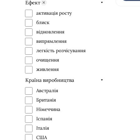
тонке
Ефект
активація росту
блиск
відновлення
випрямлення
легкість розчісування
очищення
живлення
надання об'єму
Країна виробництва
проти утворення лупи
Австралія
профілактика випадіння
Британія
пом'якшення
Німеччина
збереження кольору
Іспанія
зволоження
Італія
заспокійливий ефект
США