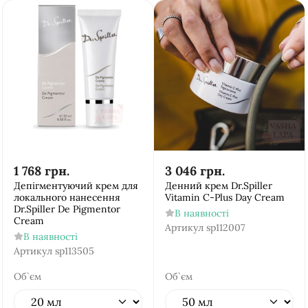
1 768
грн.
3 046
грн.
Депігментуючий крем для
Денний крем Dr.Spiller
локального нанесення
Vitamin C-Plus Day Cream
Dr.Spiller De Pigmentor
В наявності
Cream
Артикул
sp112007
В наявності
Артикул
sp113505
Об`єм
Об`єм