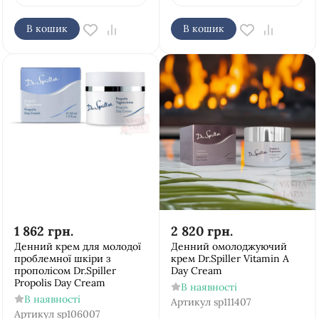
В кошик
В кошик
1 862
грн.
2 820
грн.
Денний крем для молодої
Денний омолоджуючий
проблемної шкіри з
крем Dr.Spiller Vitamin A
прополісом Dr.Spiller
Day Cream
Propolis Day Cream
В наявності
В наявності
Артикул
sp111407
Артикул
sp106007