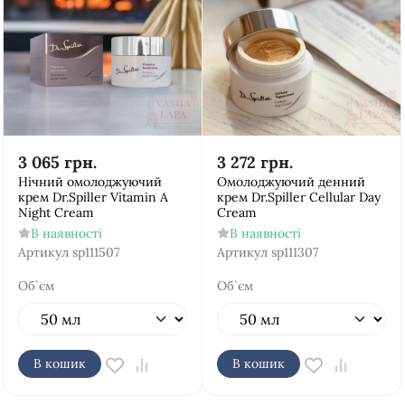
3 065
грн.
3 272
грн.
Нічний омолоджуючий
Омолоджуючий денний
крем Dr.Spiller Vitamin A
крем Dr.Spiller Cellular Day
Night Cream
Cream
В наявності
В наявності
Артикул
sp111507
Артикул
sp111307
Об`єм
Об`єм
В кошик
В кошик