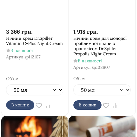
3 366
грн.
1 918
грн.
Нічний крем Dr.Spiller
Нічний крем для молодої
Vitamin C-Plus Night Cream
проблемної шкіри з
прополісом Dr.Spiller
В наявності
Propolis Night Cream
Артикул
sp112107
В наявності
Артикул
sp108807
Об`єм
Об`єм
В кошик
В кошик