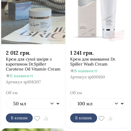
2 012
грн.
1 241
грн.
Крем для сухої шкіри з
Крем для вмивання Dr.
каротином Dr.Spiller
Spiller Wash Cream
Carotene Oil Vitamin Cream
В наявності
В наявності
Артикул
sp100610
Артикул
sp108307
Об`єм
Об`єм
В кошик
В кошик