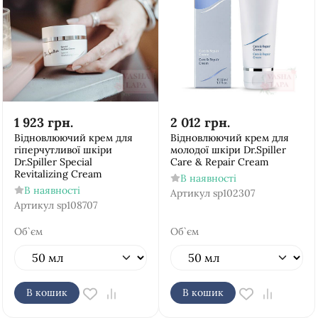
1 923
грн.
2 012
грн.
Відновлюючий крем для
Відновлюючий крем для
гіперчутливої шкіри
молодої шкіри Dr.Spiller
Dr.Spiller Special
Care & Repair Cream
Revitalizing Cream
В наявності
В наявності
Артикул
sp102307
Артикул
sp108707
Об`єм
Об`єм
В кошик
В кошик