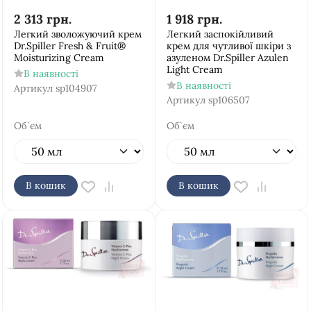
2 313
грн.
1 918
грн.
Легкий зволожуючий крем
Легкий заспокійливий
Dr.Spiller Fresh & Fruit®
крем для чутливої шкіри з
Moisturizing Cream
азуленом Dr.Spiller Azulen
Light Cream
В наявності
В наявності
Артикул
sp104907
Артикул
sp106507
Об`єм
Об`єм
В кошик
В кошик