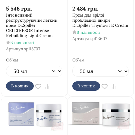
5 546
грн.
2 484
грн.
Інтенсивний
Крем для зрілої
реструктуруючий легкий
проблемної шкіри
крем Dr.Spiller
Dr.Spiller Thymovit E Cream
CELLTRESOR Intense
В наявності
Rebuilding Light Cream
Артикул
sp113607
В наявності
Артикул
sp118707
Об`єм
Об`єм
В кошик
В кошик