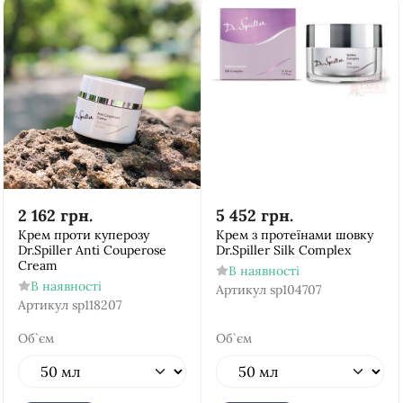
2 162
грн.
5 452
грн.
Крем проти куперозу
Крем з протеїнами шовку
Dr.Spiller Anti Couperose
Dr.Spiller Silk Complex
Cream
В наявності
В наявності
Артикул
sp104707
Артикул
sp118207
Об`єм
Об`єм