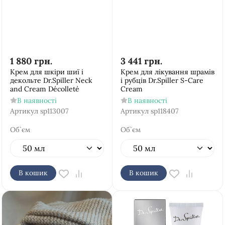
1 880
грн.
3 441
грн.
Крем для шкіри шиї і
Крем для лікування шрамів
декольте Dr.Spiller Neck
і рубців Dr.Spiller S-Care
and Cream Décolleté
Cream
В наявності
В наявності
Артикул
sp113007
Артикул
sp118407
Об`єм
Об`єм
В кошик
В кошик