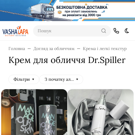
Пошук
Dar
Головна
Догляд за обличчям
Крема і легкі текстури
Крем для обличчя Dr.Spiller
Фільтри
З початку алфавіту