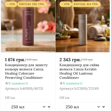
- 15%
ВИГОДА
296
ГРН.
- 15%
ВИГОДА
414
ГРН.
1 674
грн.
2 343
грн.
1 970
грн.
2 757
грн.
Кондиціонер для захисту
Кондиціонер для сяйва
кольору волосся L'anza
волосся L'anza Keratin
Healing Colorcare
Healing Oil Lustrous
Preserving Conditioner
Conditioner
В наявності
В наявності
Артикул
lz40109/40731
Артикул
lz23109/23249
Об`єм
Об`єм