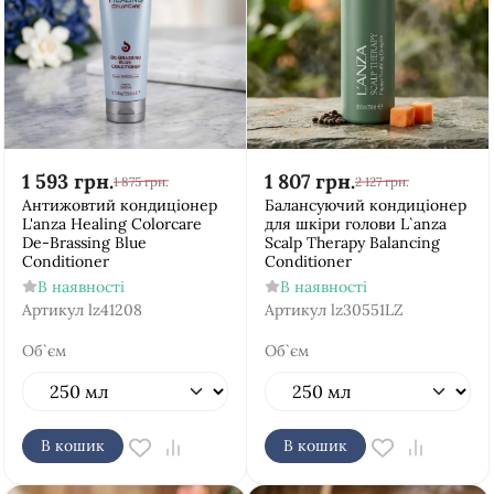
1 593
грн.
1 807
грн.
1 875
грн.
2 127
грн.
Антижовтий кондиціонер
Балансуючий кондиціонер
L'anza Healing Colorcare
для шкіри голови L`anza
De-Brassing Blue
Scalp Therapy Balancing
Conditioner
Conditioner
В наявності
В наявності
Артикул
lz41208
Артикул
lz30551LZ
Об`єм
Об`єм
В кошик
В кошик