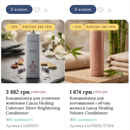
В кошик
В кошик
- 15%
ВИГОДА
686
ГРН.
- 15%
ВИГОДА
296
ГРН.
3 882
грн.
1 674
грн.
4 568
грн.
1 970
грн.
Кондиціонер для усунення
Кондиціонер для
жовтизни L'anza Healing
потовщення і об'єму
Colorcare Silver Brightening
волосся Lanza Healing
Conditioner
Volume Conditioner
В наявності
В наявності
Артикул
lz40643
Артикул
lz17809/17308