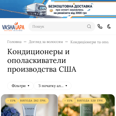
Пошук
Dar
Головна
Догляд за волоссям
Кондиціонери та ополіск
Кондиционеры и
ополаскиватели
производства США
Фільтри
З початку алфавіту
- 15%
ВИГОДА
282
ГРН.
- 15%
ВИГОДА
320
ГРН.