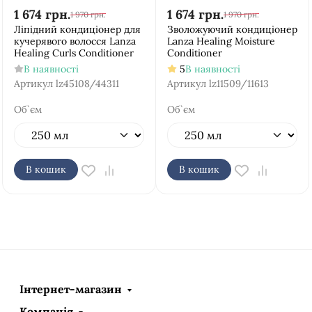
1 674
грн.
1 674
грн.
1 970
грн.
1 970
грн.
Ліпідний кондиціонер для
Зволожуючий кондиціонер
кучерявого волосся Lanza
Lanza Healing Moisture
Healing Curls Conditioner
Conditioner
В наявності
5
В наявності
Артикул
lz45108/44311
Артикул
lz11509/11613
Об`єм
Об`єм
В кошик
В кошик
Інтернет-магазин
Компанія