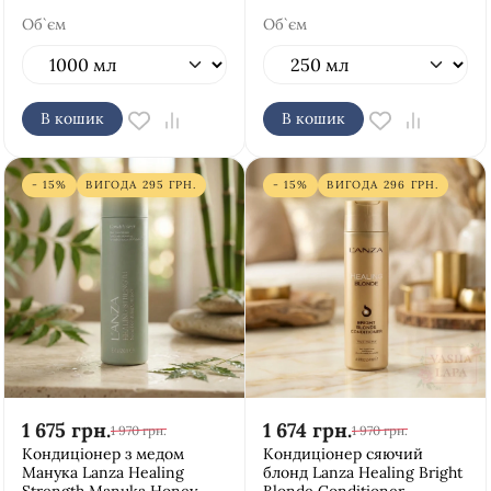
Об`єм
Об`єм
В кошик
В кошик
- 15%
ВИГОДА
295
ГРН.
- 15%
ВИГОДА
296
ГРН.
1 675
грн.
1 674
грн.
1 970
грн.
1 970
грн.
Кондиціонер з медом
Кондиціонер сяючий
Манука Lanza Healing
блонд Lanza Healing Bright