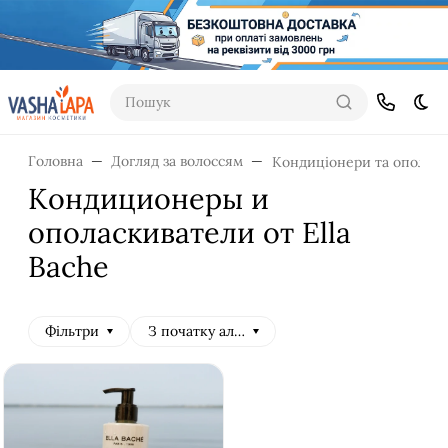
Пошук
Dar
Головна
Догляд за волоссям
Кондиціонери та ополіск
Кондиционеры и
ополаскиватели от Ella
Bache
Фільтри
З початку алфавіту