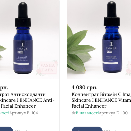
рн.
4 080
грн.
трат Антиоксиданти
Концентрат Вітамін С Ima
kincare I ENHANCE Anti-
Skincare I ENHANCE Vitam
 Facial Enhancer
Facial Enhancer
ності
Артикул
E-104
В наявності
Артикул
E-100