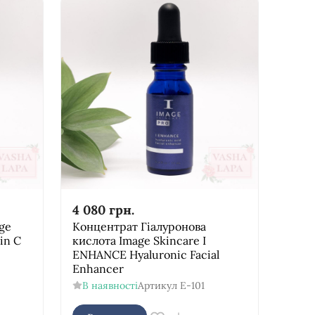
4 080
грн.
ge
Концентрат Гіалуронова
in C
кислота Image Skincare I
ENHANCE Hyaluronic Facial
Enhancer
В наявності
Артикул
E-101