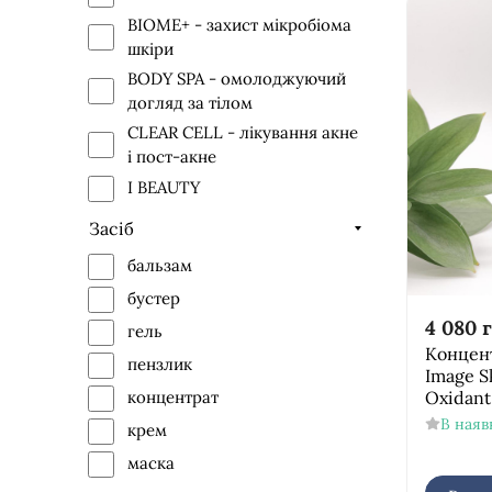
BIOME+ - захист мікробіома
шкіри
BODY SPA - омолоджуючий
догляд за тілом
CLEAR CELL - лікування акне
і пост-акне
I BEAUTY
I ENHANCE - концентрати
Засіб
ILUMA - колекція рослинних
бальзам
засобів для освітлення
бустер
шкіриколекція рослинних
засобів для освітлення шкіри
4 080
г
гель
Концен
MD - клітинне оновлення і
пензлик
Image S
омолодження
Oxidant
концентрат
I MASK
В наяв
крем
ORMEDIC - лінія органічних
маска
інгредієнтів для швидкого
відновлення