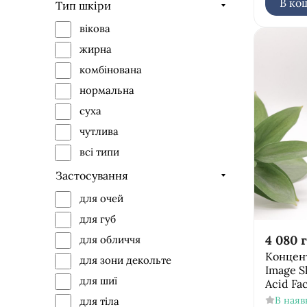
В ко
олія
Тип шкіри
O2 Lift - кисневонасичуюча
молочко/емульсія
вікова
лінія
набір
жирна
PREVENTION + захист від
пінка
сонця
комбінована
THE MAX - сила
пілінг
нормальна
омолодження інноваційних
праймер
суха
пептидів
пудра
чутлива
VITAL C - інтенсивний
серветки
догляд за чутливою і
всі типи
збезводненою шкірою
скраб
Застосування
спрей
для очей
сироватка
для губ
тонік/лосьйон
4 080
г
для обличчя
флюїд
Концен
для зони декольте
Image S
ексфоліант
для шиї
Acid Fa
В наяв
для тіла