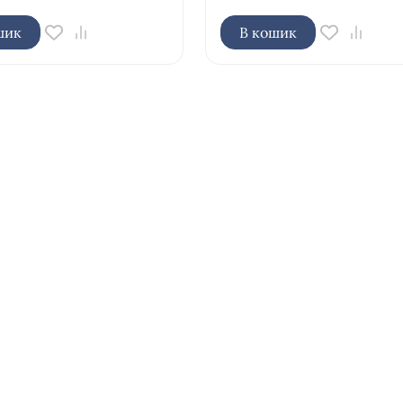
шик
В кошик