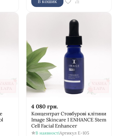
В кошик
4 080
грн.
e
Концентрат Стовбурові клітини
ol
Image Skincare I ENHANCE Stem
Cell Facial Enhancer
В наявності
Артикул
E-105