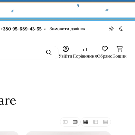
Замовити дзвінок
+380 95-689-43-55
Light theme
Dark t
Пошук
Увійти
Порівняння
Обране
Кошик
are