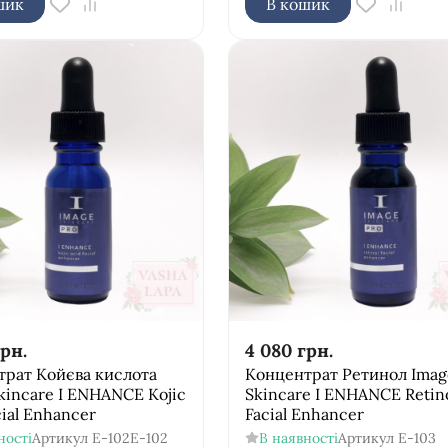
шик
В кошик
рн.
4 080
грн.
трат Койєва кислота
Концентрат Ретинол Imag
kincare I ENHANCE Kojic
Skincare I ENHANCE Retin
cial Enhancer
Facial Enhancer
ності
Артикул
E-102E-102
В наявності
Артикул
E-103