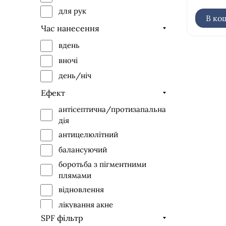
для рук
В ко
Час нанесення
вдень
вночі
день/ніч
Ефект
антісептична/протизапальна
дія
антицелюлітний
балансуючий
боротьба з пігментними
плямами
відновлення
лікування акне
SPF фільтр
ліфтинг-ефект