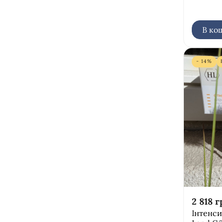
ексфоліація
В ко
- 14%
2 818
г
Інтенси