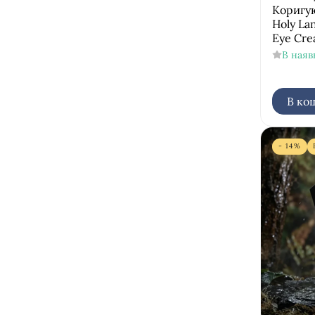
Коригую
Holy La
Eye Cr
В наяв
В ко
- 14%