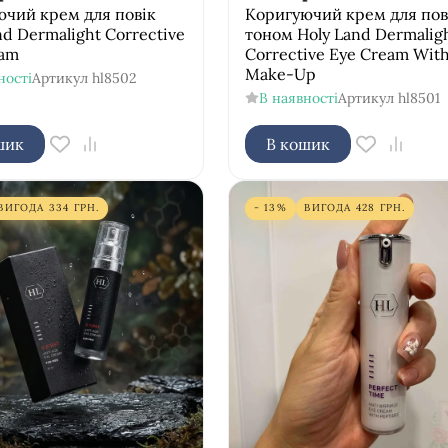
чий крем для повік
Коригуючий крем для пові
nd Dermalight Corrective
тоном Holy Land Dermalig
eam
Corrective Eye Cream Wit
Make-Up
ності
Артикул
hl8502
В наявності
Артикул
hl8501
шик
В кошик
ВИГОДА
334
ГРН.
- 13%
ВИГОДА
428
ГРН.