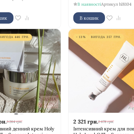
В наявності
Артикул
hl8104
шик
В кошик
ВИГОДА
446
ГРН.
- 13%
ВИГОДА
357
ГРН.
рн.
2 321
грн.
3 264
грн.
2 678
грн.
вний денний крем Holy
Інтенсивний крем для пов