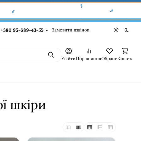
Замовити дзвінок
+380 95-689-43-55
Light theme
Dark t
Пошук
Увійти
Порівняння
Обране
Кошик
ої шкіри