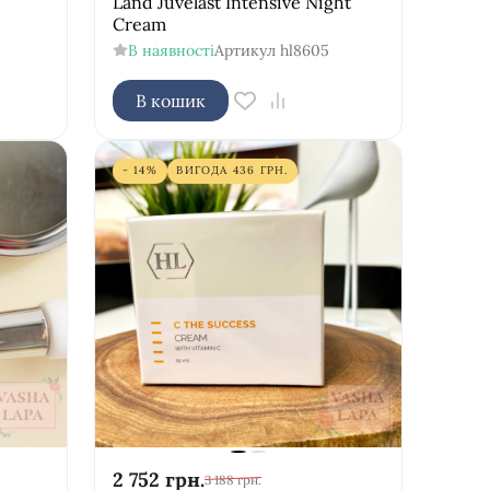
Land Juvelast Intensive Night
Cream
В наявності
Артикул
hl8605
В кошик
- 14%
ВИГОДА
436
ГРН.
2 752
грн.
3 188
грн.