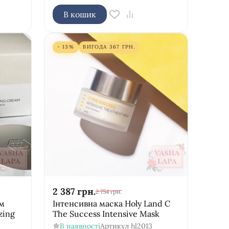
В кошик
- 13%
ВИГОДА
367
ГРН.
2 387
грн.
2 754
грн.
м
Інтенсивна маска Holy Land C
zing
The Success Intensive Mask
В наявності
Артикул
hl2013