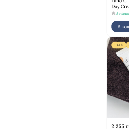
Land C 
Day Cr
В наяв
В ко
- 13%
2 255
г