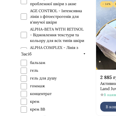
проблемної шкіри з акне
- 14%
AGE CONTROL - Інтенсивна
лінія з фітоестрогенів для
в'янучої шкіри
ALPHA-BETA WITH RETINOL
- Відновлення текстури та
кольору для всіх типів шкіри
ALPHA COMPLEX - Лінія з
AHA кислотами
Засіб
AZULENE - Лінія для чутливої
бальзам
шкіри
гель
BE FIRST - Лінія для чоловіків
2 885
г
гель для душу
BIO REPAIR - Лінія для
Активн
гоммаж
відновлення пошкодженої
Land Ju
шкіри і для шкіри, схильної
концентрат
В наяв
до куперозу
крем
BODY THERAPY - Лінія
В ко
крем ВВ
догляду за тілом