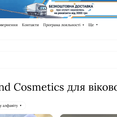
овернення
Контакти
Програма лояльності
Ще
nd Cosmetics для віков
у алфавіту