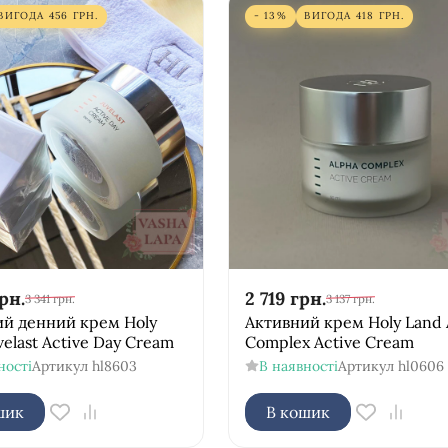
ВИГОДА
456
ГРН.
- 13%
ВИГОДА
418
ГРН.
рн.
2 719
грн.
3 341
грн.
3 137
грн.
ий денний крем Holy
Активний крем Holy Land 
velast Active Day Cream
Complex Active Cream
ності
Артикул
hl8603
В наявності
Артикул
hl0606
шик
В кошик