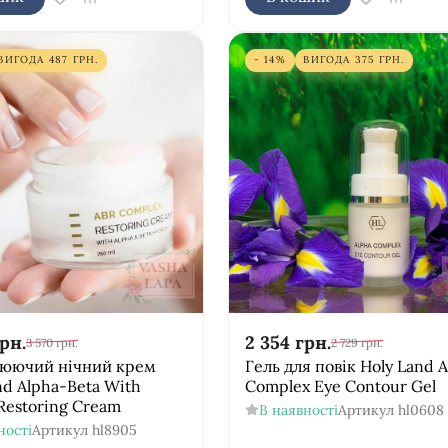
ВИГОДА
487
ГРН.
- 14%
ВИГОДА
375
ГРН.
рн.
2 354
грн.
3 570
грн.
2 729
грн.
люючий нічний крем
Гель для повік Holy Land 
nd Alpha-Beta With
Complex Eye Contour Gel
 Restoring Cream
В наявності
Артикул
hl0608
ності
Артикул
hl8905