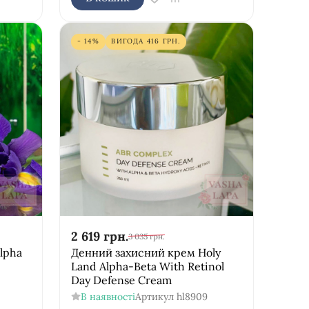
- 14%
ВИГОДА
416
ГРН.
2 619
грн.
3 035
грн.
Alpha
Денний захисний крем Holy
Land Alpha-Beta With Retinol
Day Defense Cream
В наявності
Артикул
hl8909