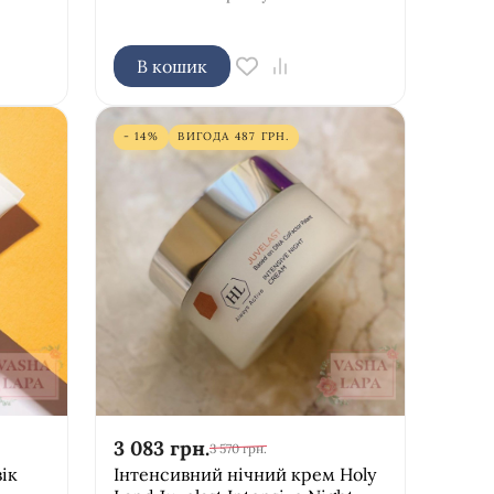
В кошик
- 14%
ВИГОДА
487
ГРН.
3 083
грн.
3 570
грн.
ік
Інтенсивний нічний крем Holy