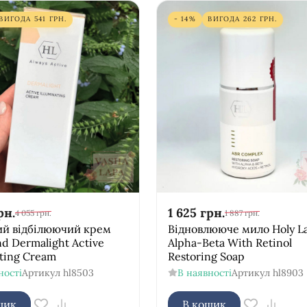
ВИГОДА
541
ГРН.
- 14%
ВИГОДА
262
ГРН.
рн.
1 625
грн.
4 055
грн.
1 887
грн.
ий відбілюючий крем
Відновлююче мило Holy L
nd Dermalight Active
Alpha-Beta With Retinol
ating Cream
Restoring Soap
ності
Артикул
hl8503
В наявності
Артикул
hl8903
шик
В кошик