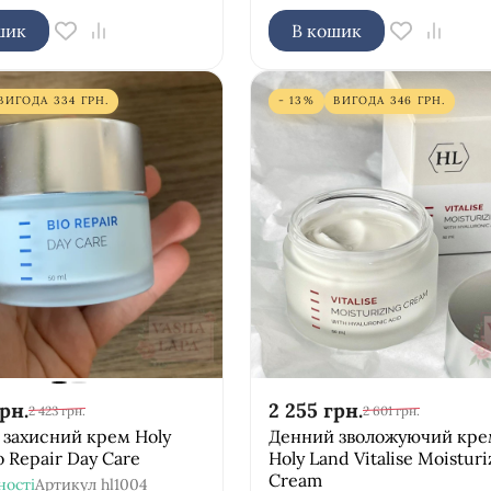
шик
В кошик
ВИГОДА
334
ГРН.
- 13%
ВИГОДА
346
ГРН.
рн.
2 255
грн.
2 423
грн.
2 601
грн.
захисний крем Holy
Денний зволожуючий кре
o Repair Day Care
Holy Land Vitalise Moisturi
Cream
ності
Артикул
hl1004