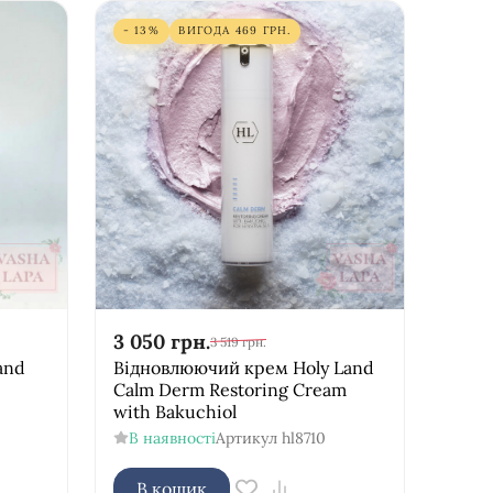
- 13%
ВИГОДА
469
ГРН.
3 050
грн.
3 519
грн.
and
Відновлюючий крем Holy Land
Calm Derm Restoring Cream
with Bakuchiol
В наявності
Артикул
hl8710
В кошик