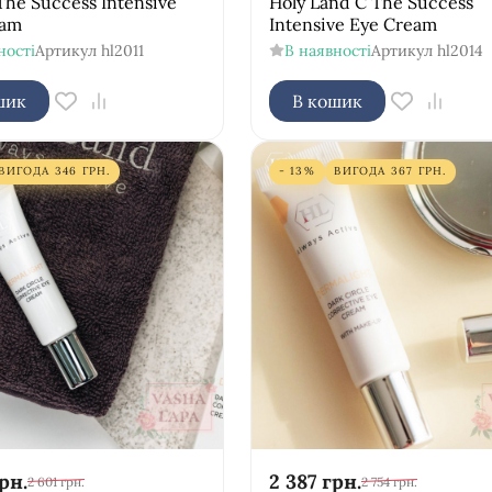
The Success Intensive
Holy Land C The Success
eam
Intensive Eye Cream
ності
Артикул
hl2011
В наявності
Артикул
hl2014
шик
В кошик
ВИГОДА
346
ГРН.
- 13%
ВИГОДА
367
ГРН.
рн.
2 387
грн.
2 601
грн.
2 754
грн.