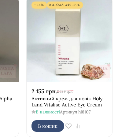
- 14%
ВИГОДА
344
ГРН.
2 155
грн.
2 499
грн.
Alpha
Активний крем для повік Holy
Land Vitalise Active Eye Cream
В наявності
Артикул
hl8107
В кошик