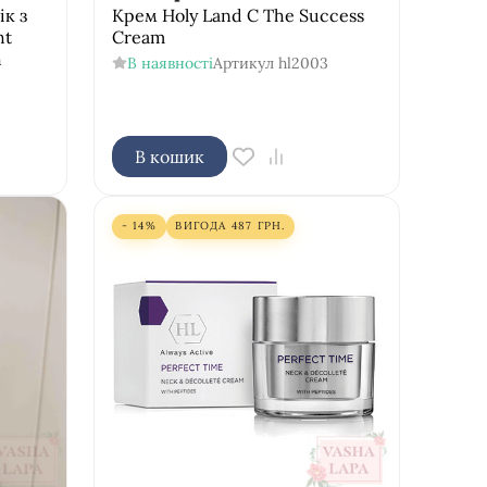
к з
Крем Holy Land C The Success
ht
Cream
h
В наявності
Артикул
hl2003
В кошик
- 14%
ВИГОДА
487
ГРН.