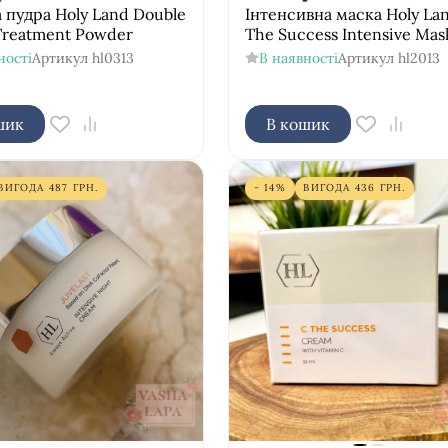
 пудра Holy Land Double
Інтенсивна маска Holy La
Treatment Powder
The Success Intensive Mas
ності
Артикул
hl0313
В наявності
Артикул
hl2013
шик
В кошик
ВИГОДА
487
ГРН.
- 14%
ВИГОДА
436
ГРН.