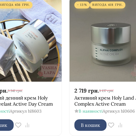
ВИГОДА
456
ГРН.
- 13%
ВИГОДА
418
ГРН.
рн.
2 719
грн.
3 341
грн.
3 137
грн.
ий денний крем Holy
Активний крем Holy Land 
velast Active Day Cream
Complex Active Cream
ності
Артикул
hl8603
В наявності
Артикул
hl0606
шик
В кошик