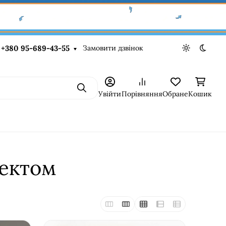
Замовити дзвінок
+380 95-689-43-55
Light theme
Dark t
Пошук
Увійти
Порівняння
Обране
Кошик
фектом