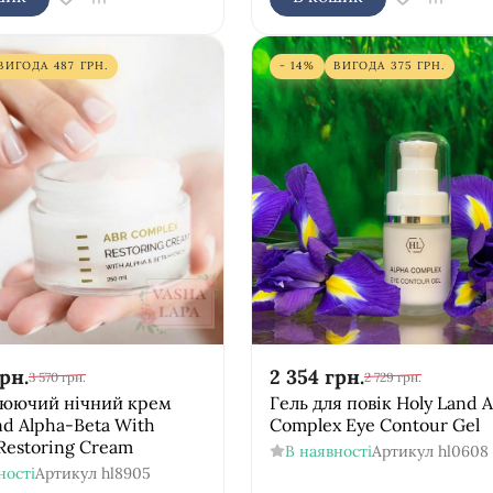
ВИГОДА
487
ГРН.
- 14%
ВИГОДА
375
ГРН.
рн.
2 354
грн.
3 570
грн.
2 729
грн.
люючий нічний крем
Гель для повік Holy Land 
nd Alpha-Beta With
Complex Eye Contour Gel
 Restoring Cream
В наявності
Артикул
hl0608
ності
Артикул
hl8905