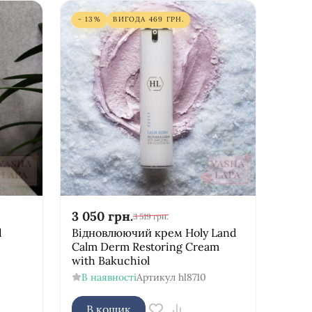
- 13%
ВИГОДА
469
ГРН.
3 050
грн.
3 519
грн.
d
Відновлюючий крем Holy Land
Calm Derm Restoring Cream
with Bakuchiol
В наявності
Артикул
hl8710
В кошик