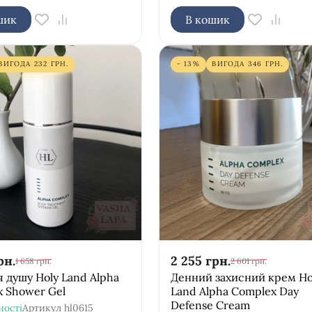
шик
В кошик
ВИГОДА
232
ГРН.
- 13%
ВИГОДА
346
ГРН.
рн.
2 255
грн.
1 658
грн.
2 601
грн.
я душу Holy Land Alpha
Денний захисний крем Ho
 Shower Gel
Land Alpha Complex Day
Defense Cream
ності
Артикул
hl0615