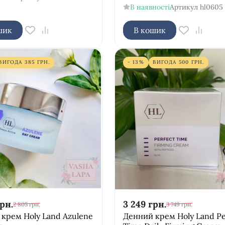
В наявності
Артикул
hl0605
шик
В кошик
ВИГОДА
385
ГРН.
- 13%
ВИГОДА
500
ГРН.
рн.
3 249
грн.
2 805
грн.
3 749
грн.
крем Holy Land Azulene
Денний крем Holy Land Pe