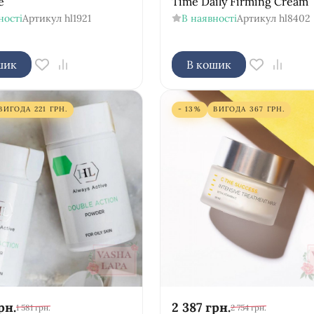
e
Time Daily Firming Cream
ності
Артикул
hl1921
В наявності
Артикул
hl8402
шик
В кошик
ВИГОДА
221
ГРН.
- 13%
ВИГОДА
367
ГРН.
рн.
2 387
грн.
1 581
грн.
2 754
грн.