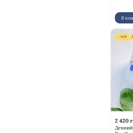
ексфоліація
В ко
- 14%
2 420
г
Денний 