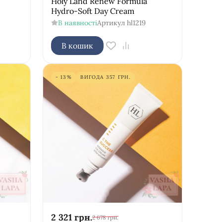
Holy Land Renew Formula
Hydro-Soft Day Cream
В наявності
Артикул
hl1219
В кошик
- 13%
ВИГОДА
357
ГРН.
2 321
грн.
2 678
грн.