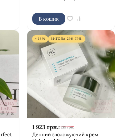
В кошик
- 13%
ВИГОДА
296
ГРН.
1 923
грн.
2 219
грн.
rfect
Денний зволожуючий крем