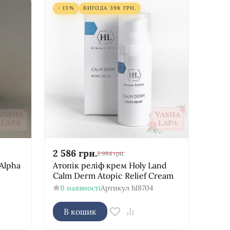
- 13%
ВИГОДА
398
ГРН.
2 586
грн.
2 984
грн.
Alpha
Атопік реліф крем Holy Land
Calm Derm Atopic Relief Cream
В наявності
Артикул
hl8704
В кошик