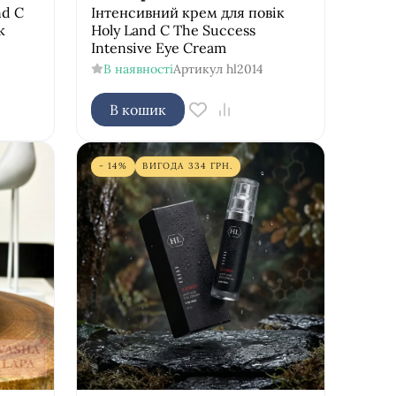
nd C
Інтенсивний крем для повік
k
Holy Land C The Success
Intensive Eye Cream
В наявності
Артикул
hl2014
В кошик
- 14%
ВИГОДА
334
ГРН.