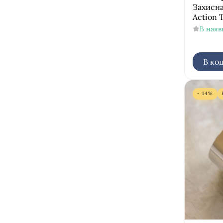
Захисна
Action 
В наяв
В ко
- 14%