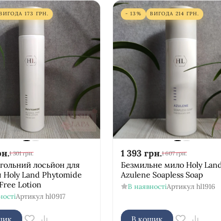
ВИГОДА
173
ГРН.
- 13%
ВИГОДА
214
ГРН.
рн.
1 393
грн.
1 301
грн.
1 607
грн.
гольний лосьйон для
Безмильне мило Holy Lan
 Holy Land Phytomide
Azulene Soapless Soap
 Free Lotion
В наявності
Артикул
hl1916
ності
Артикул
hl0917
шик
В кошик