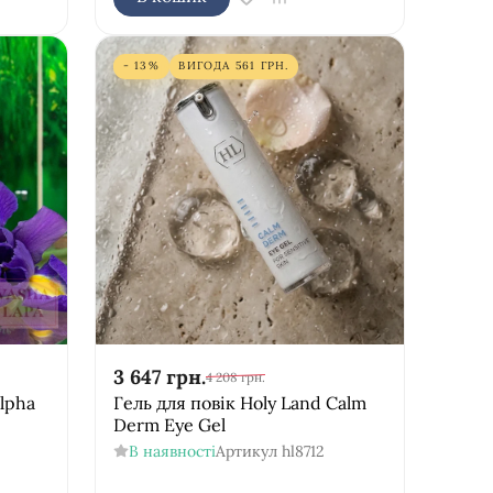
- 13%
ВИГОДА
561
ГРН.
3 647
грн.
4 208
грн.
Alpha
Гель для повік Holy Land Calm
Derm Eye Gel
В наявності
Артикул
hl8712