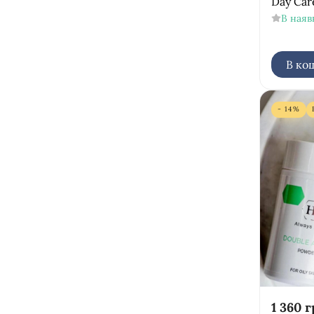
Day Car
В наяв
В ко
- 14%
1 360
г