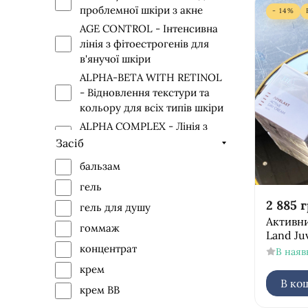
проблемної шкіри з акне
- 14%
AGE CONTROL - Інтенсивна
лінія з фітоестрогенів для
в'янучої шкіри
ALPHA-BETA WITH RETINOL
- Відновлення текстури та
кольору для всіх типів шкіри
ALPHA COMPLEX - Лінія з
AHA кислотами
Засіб
AZULENE - Лінія для чутливої
бальзам
шкіри
гель
BE FIRST - Лінія для чоловіків
2 885
г
гель для душу
BIO REPAIR - Лінія для
Активн
гоммаж
відновлення пошкодженої
Land Ju
шкіри і для шкіри, схильної
концентрат
В наяв
до куперозу
крем
BODY THERAPY - Лінія
В ко
крем ВВ
догляду за тілом