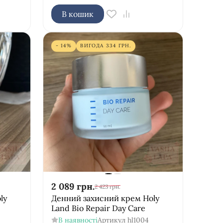
В кошик
- 14%
ВИГОДА
334
ГРН.
2 089
грн.
2 423
грн.
ly
Денний захисний крем Holy
Land Bio Repair Day Care
В наявності
Артикул
hl1004