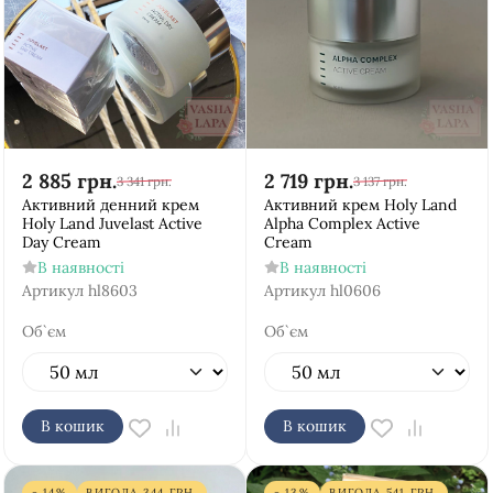
2 885
грн.
2 719
грн.
3 341
грн.
3 137
грн.
Активний денний крем
Активний крем Holy Land
Holy Land Juvelast Active
Alpha Complex Active
Day Cream
Cream
В наявності
В наявності
Артикул
hl8603
Артикул
hl0606
Об`єм
Об`єм
В кошик
В кошик
- 14%
ВИГОДА
344
ГРН.
- 13%
ВИГОДА
541
ГРН.