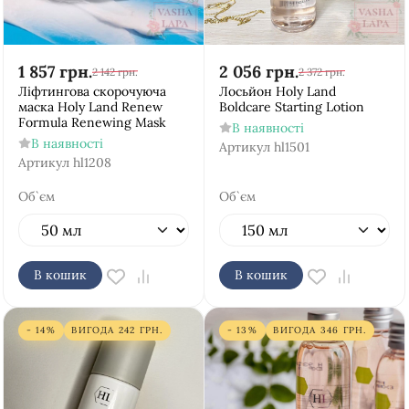
1 857
грн.
2 056
грн.
2 142
грн.
2 372
грн.
Ліфтингова скорочуюча
Лосьйон Holy Land
маска Holy Land Renew
Boldcare Starting Lotion
Formula Renewing Mask
В наявності
В наявності
Артикул
hl1501
Артикул
hl1208
Об`єм
Об`єм
В кошик
В кошик
- 14%
ВИГОДА
242
ГРН.
- 13%
ВИГОДА
346
ГРН.