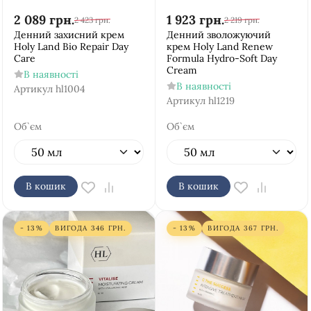
2 089
грн.
1 923
грн.
2 423
грн.
2 219
грн.
Денний захисний крем
Денний зволожуючий
Holy Land Bio Repair Day
крем Holy Land Renew
Care
Formula Hydro-Soft Day
Cream
В наявності
В наявності
Артикул
hl1004
Артикул
hl1219
Об`єм
Об`єм
В кошик
В кошик
- 13%
ВИГОДА
346
ГРН.
- 13%
ВИГОДА
367
ГРН.