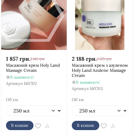
1 857
грн.
2 188
грн.
2 142
грн.
2 525
грн.
Масажний крем Holy Land
Масажний крем з азуленом
Massage Cream
Holy Land Azulene Massage
Cream
В наявності
В наявності
Артикул
hl0702
Артикул
hl0703
Об`єм
Об`єм
В кошик
В кошик