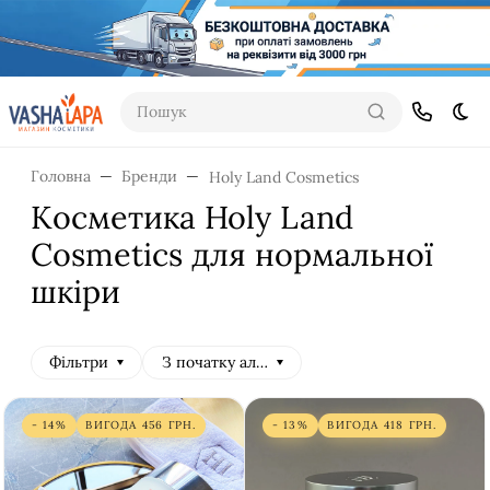
Пошук
Dar
Головна
Бренди
Holy Land Cosmetics
Косметика Holy Land
Cosmetics для нормальної
шкіри
Фільтри
З початку алфавіту
- 14%
ВИГОДА
456
ГРН.
- 13%
ВИГОДА
418
ГРН.