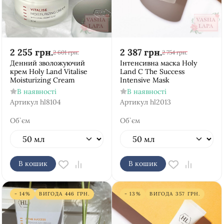
2 255
грн.
2 387
грн.
2 601
грн.
2 754
грн.
Денний зволожуючий
Інтенсивна маска Holy
крем Holy Land Vitalise
Land C The Success
Moisturizing Cream
Intensive Mask
В наявності
В наявності
Артикул
hl8104
Артикул
hl2013
Об`єм
Об`єм
В кошик
В кошик
- 14%
ВИГОДА
446
ГРН.
- 13%
ВИГОДА
357
ГРН.