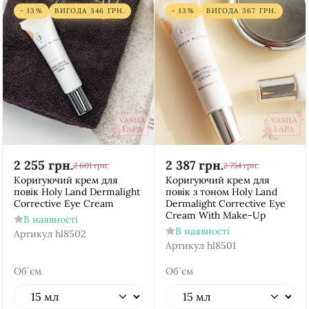
- 13%
ВИГОДА
346
ГРН.
- 13%
ВИГОДА
367
ГРН.
2 255
грн.
2 387
грн.
2 601
грн.
2 754
грн.
Коригуючий крем для
Коригуючий крем для
повік Holy Land Dermalight
повік з тоном Holy Land
Corrective Eye Cream
Dermalight Corrective Eye
Cream With Make-Up
В наявності
В наявності
Артикул
hl8502
Артикул
hl8501
Об`єм
Об`єм