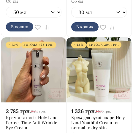
Об`єм
Об`єм
В кошик
В кошик
- 13%
ВИГОДА
428
ГРН.
- 13%
ВИГОДА
204
ГРН.
2 785
грн.
1 326
грн.
3 213
грн.
1 530
грн.
Крем для повік Holy Land
Крем для сухої шкіри Holy
Perfect Time Anti Wrinkle
Land Youthful Cream for
Eye Cream
normal to dry skin