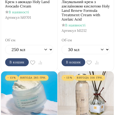
Крем з авокадо Holy Land
Лікувальний крем з
Avocado Cream
азелаїновою кислотою Holy
Land Renew Formula
В наявності
Treatment Cream with
Артикул
hl0701
Azelaic Acid
В наявності
Артикул
hl1212
Об`єм
Об`єм
В кошик
В кошик
- 13%
ВИГОДА
285
ГРН.
- 13%
ВИГОДА
316
ГРН.