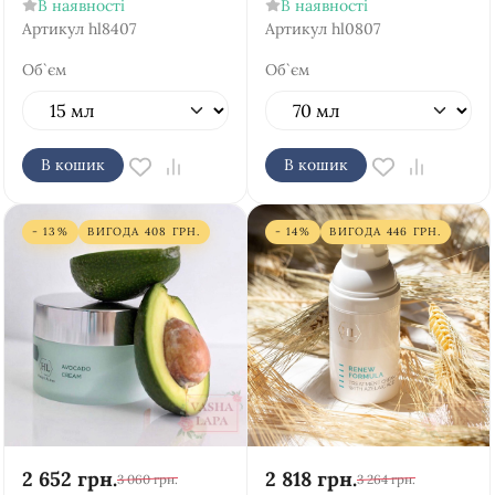
В наявності
В наявності
Артикул
hl8407
Артикул
hl0807
Об`єм
Об`єм
В кошик
В кошик
- 13%
ВИГОДА
408
ГРН.
- 14%
ВИГОДА
446
ГРН.
2 652
грн.
2 818
грн.
3 060
грн.
3 264
грн.