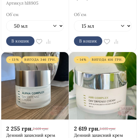
Артикул
hl8905
Об`єм
Об`єм
В кошик
В кошик
- 13%
ВИГОДА
346
ГРН.
- 14%
ВИГОДА
416
ГРН.
2 255
грн.
2 619
грн.
2 601
грн.
3 035
грн.
Денний захисний крем
Денний захисний крем