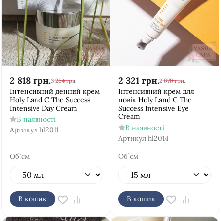
2 818
грн.
2 321
грн.
3 264
грн.
2 678
грн.
Інтенсивний денний крем
Інтенсивний крем для
Holy Land C The Success
повік Holy Land C The
Intensive Day Cream
Success Intensive Eye
Cream
В наявності
В наявності
Артикул
hl2011
Артикул
hl2014
Об`єм
Об`єм
В кошик
В кошик