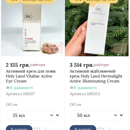
2 155
грн.
3 514
грн.
2 499
грн.
4 055
грн.
Активний крем для повік
Активний відбілюючий
Holy Land Vitalise Active
крем Holy Land Dermalight
Eye Cream
Active Illuminating Cream
В наявності
В наявності
Артикул
hl8107
Артикул
hl8503
Об`єм
Об`єм
В кошик
В кошик