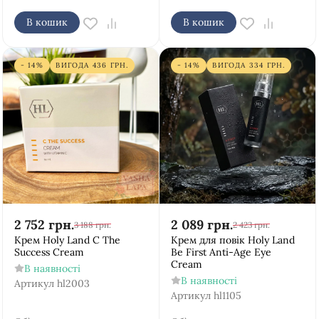
В кошик
В кошик
- 14%
ВИГОДА
436
ГРН.
- 14%
ВИГОДА
334
ГРН.
2 752
грн.
2 089
грн.
3 188
грн.
2 423
грн.
Крем Holy Land C The
Крем для повік Holy Land
Success Cream
Be First Anti-Age Eye
Cream
В наявності
В наявності
Артикул
hl2003
Артикул
hl1105