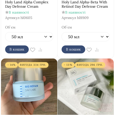
Holy Land Alpha Complex
Holy Land Alpha-Beta With
Day Defense Cream
Retinol Day Defense Cream
В наявності
В наявності
Артикул
hl0605
Артикул
hl8909
Об`єм
Об`єм
В кошик
В кошик
- 14%
ВИГОДА
334
ГРН.
- 13%
ВИГОДА
296
ГРН.