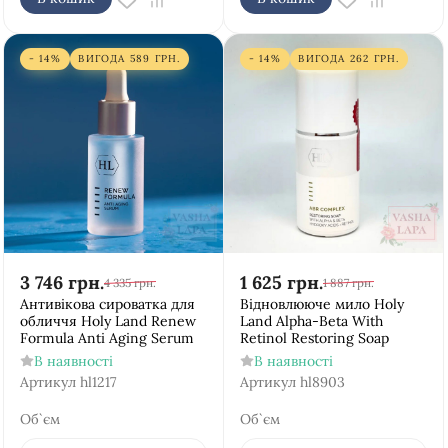
- 14%
ВИГОДА
589
ГРН.
- 14%
ВИГОДА
262
ГРН.
3 746
грн.
1 625
грн.
4 335
грн.
1 887
грн.
Антивікова сироватка для
Відновлююче мило Holy
обличчя Holy Land Renew
Land Alpha-Beta With
Formula Anti Aging Serum
Retinol Restoring Soap
В наявності
В наявності
Артикул
hl1217
Артикул
hl8903
Об`єм
Об`єм