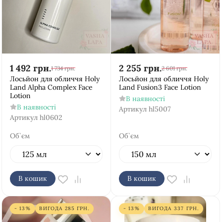
1 492
грн.
2 255
грн.
1 734
грн.
2 601
грн.
Лосьйон для обличчя Holy
Лосьйон для обличчя Holy
Land Alpha Complex Face
Land Fusion3 Face Lotion
Lotion
В наявності
В наявності
Артикул
hl5007
Артикул
hl0602
Об`єм
Об`єм
В кошик
В кошик
- 13%
ВИГОДА
285
ГРН.
- 13%
ВИГОДА
337
ГРН.