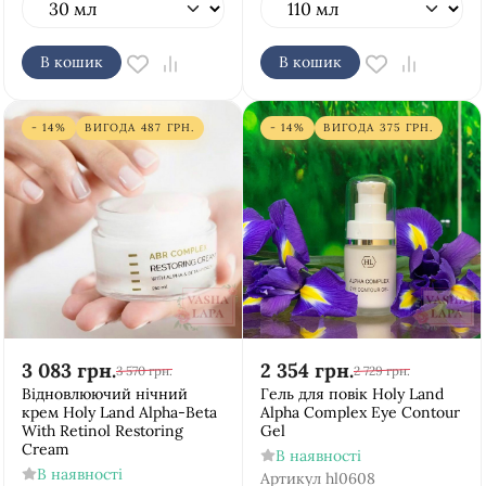
В кошик
В кошик
- 14%
ВИГОДА
487
ГРН.
- 14%
ВИГОДА
375
ГРН.
3 083
грн.
2 354
грн.
3 570
грн.
2 729
грн.
Відновлюючий нічний
Гель для повік Holy Land
крем Holy Land Alpha-Beta
Alpha Complex Eye Contour
With Retinol Restoring
Gel
Cream
В наявності
В наявності
Артикул
hl0608