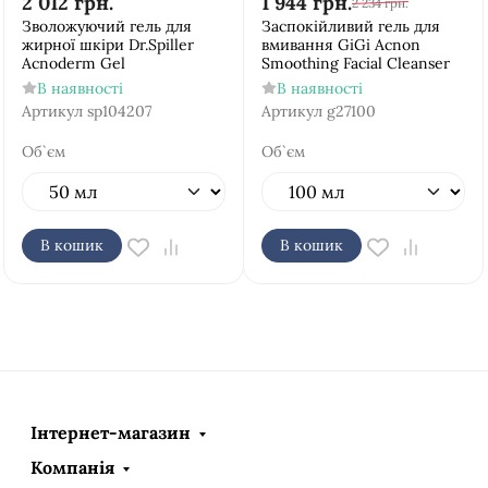
2 012
грн.
1 944
грн.
2 234
грн.
Зволожуючий гель для
Заспокійливий гель для
жирної шкіри Dr.Spiller
вмивання GiGi Acnon
Acnoderm Gel
Smoothing Facial Сleanser
В наявності
В наявності
Артикул
sp104207
Артикул
g27100
Об`єм
Об`єм
В кошик
В кошик
Інтернет-магазин
Компанія