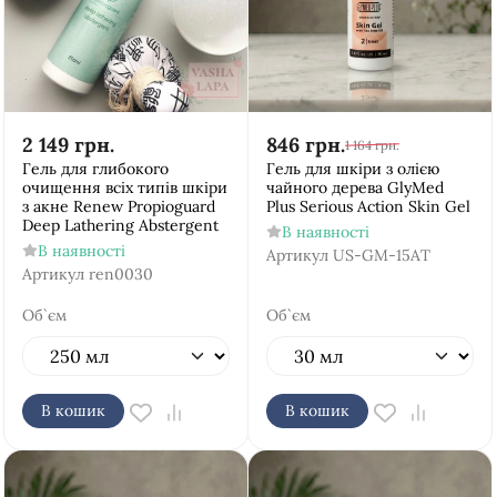
2 149
грн.
846
грн.
1 164
грн.
Гель для глибокого
Гель для шкіри з олією
очищення всіх типів шкіри
чайного дерева GlyMed
з акне Renew Propioguard
Plus Serious Action Skin Gel
Deep Lathering Abstergent
В наявності
В наявності
Артикул
US-GM-15AT
Артикул
ren0030
Об`єм
Об`єм
В кошик
В кошик