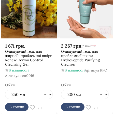
1 671
грн.
2 267
грн.
2 464
грн.
Очищуючий гель для
Очищуючий гель для
жирної і проблемної шкіри
проблемної шкіри
Renew Dermo Control
HydroPeptide Purifying
Cleansing Gel
Cleanser
В наявності
В наявності
Артикул
RPC
Артикул
ren0016
Об`єм
Об`єм
В кошик
В кошик