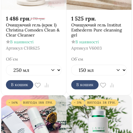
1 486
грн.
1 525
грн.
1 770
грн.
Очищуючий гель (крок 1)
Очищуючий гель Institut
Christina Comodex Clean &
Esthederm Pure cleansing
Clear Cleanser
gel
В наявності
В наявності
Артикул
CHR625
Артикул
V6003
Об`єм
Об`єм
В кошик
В кошик
- 14%
ВИГОДА
188
ГРН.
- 3%
ВИГОДА
38
ГРН.