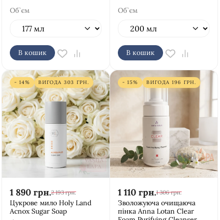
Об`єм
Об`єм
В кошик
В кошик
- 14%
ВИГОДА
303
ГРН.
- 15%
ВИГОДА
196
ГРН.
1 890
грн.
1 110
грн.
2 193
грн.
1 306
грн.
Цукрове мило Holy Land
Зволожуюча очищаюча
Acnox Sugar Soap
пінка Anna Lotan Clear
Foam Purifying Cleanser