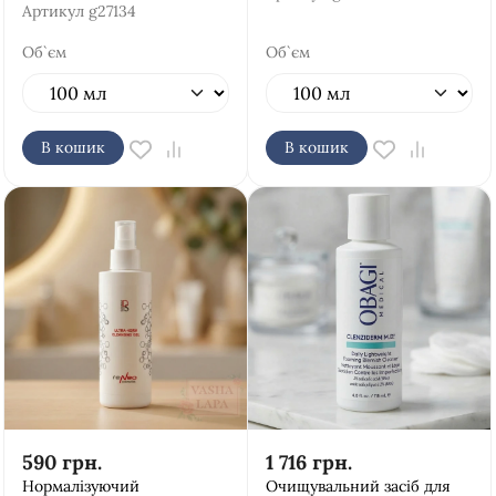
Артикул
g27134
Об`єм
Об`єм
В кошик
В кошик
590
грн.
1 716
грн.
Нормалізуючий
Очищувальний засіб для