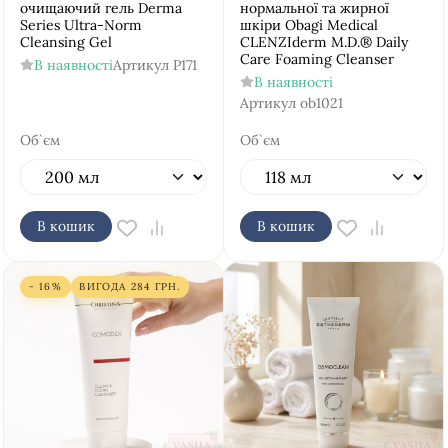
очищаючий гель Derma
нормальної та жирної
Series Ultra-Norm
шкіри Obagi Medical
Cleansing Gel
CLENZIderm M.D.® Daily
Care Foaming Cleanser
В наявності
Артикул
P171
В наявності
Артикул
ob1021
Об`єм
Об`єм
В кошик
В кошик
- 16%
ВИГОДА
284
ГРН.