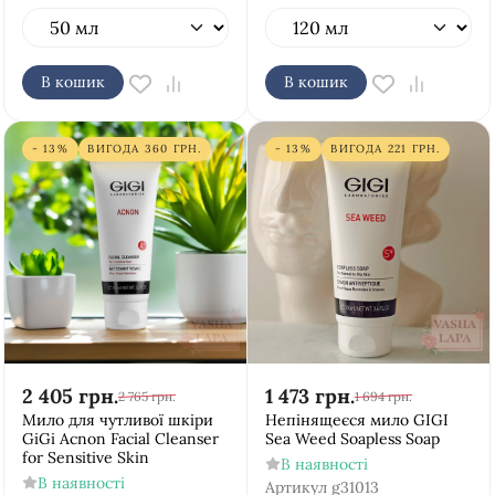
В кошик
В кошик
- 13%
ВИГОДА
360
ГРН.
- 13%
ВИГОДА
221
ГРН.
2 405
грн.
1 473
грн.
2 765
грн.
1 694
грн.
Мило для чутливої шкіри
Непінящеєся мило GIGI
GiGi Acnon Facial Cleanser
Sea Weed Soapless Soap
for Sensitive Skin
В наявності
В наявності
Артикул
g31013