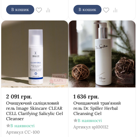
В кошик
В кошик
2 091
грн.
1 636
грн.
Очищуючий саліциловий
Очищаючий трав'яний
гель Image Skincare CLEAR
гель Dr. Spiller Herbal
CELL Clarifying Salicylic Gel
Cleansing Gel
Cleanser
В наявності
В наявності
Артикул
sp100112
Артикул
CC-100