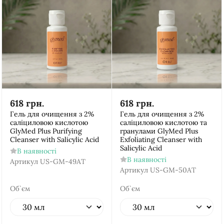
618
грн.
618
грн.
Гель для очищення з 2%
Гель для очищення з 2%
саліциловою кислотою
саліциловою кислотою та
GlyMed Plus Purifying
гранулами GlyMed Plus
Cleanser with Salicylic Acid
Exfoliating Cleanser with
Salicylic Acid
В наявності
В наявності
Артикул
US-GM-49AT
Артикул
US-GM-50AT
Об`єм
Об`єм