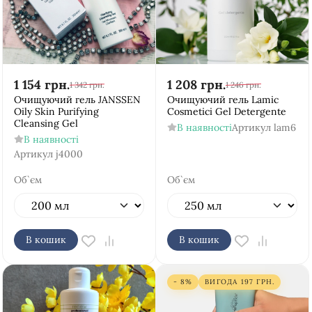
1 154
грн.
1 208
грн.
1 342
грн.
1 246
грн.
Очищуючий гель JANSSEN
Очищуючий гель Lamic
Oily Skin Purifying
Cosmetici Gel Detergente
Cleansing Gel
В наявності
Артикул
lam6
В наявності
Артикул
j4000
Об`єм
Об`єм
В кошик
В кошик
- 8%
ВИГОДА
197
ГРН.