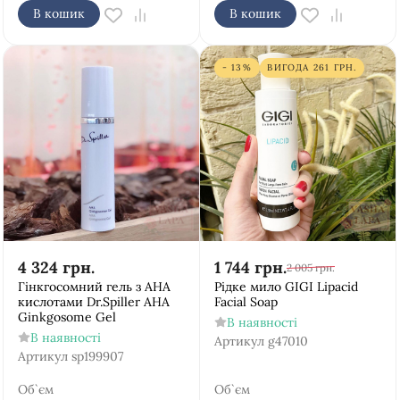
В кошик
В кошик
- 13%
ВИГОДА
261
ГРН.
4 324
грн.
1 744
грн.
2 005
грн.
Гінкгосомний гель з АНА
Рідке мило GIGI Lipacid
кислотами Dr.Spiller AHA
Facial Soap
Ginkgosome Gel
В наявності
В наявності
Артикул
g47010
Артикул
sp199907
Об`єм
Об`єм