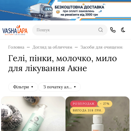
Пошук
Dar
Головна
Догляд за обличчям
Засоби для очищення
Гелі, пінки, молочко, мило
для лікування Акне
Фільтри
З початку алфавіту
РОЗПРОДАЖ
- 27%
ВИГОДА
318
ГРН.