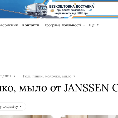
овернення
Контакти
Програма лояльності
Ще
ищення
Гелі, пінки, молочко, мило
чко, мыло от JANSSEN 
у алфавіту