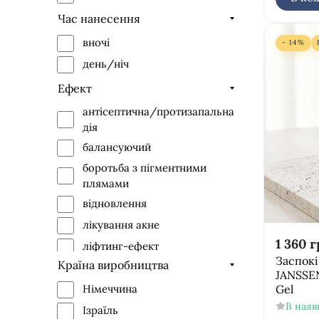
Час нанесення
вночі
- 14%
день/ніч
Ефект
антісептична/протизапальна
дія
балансуючий
боротьба з пігментними
плямами
відновлення
лікування акне
1 360
г
ліфтинг-ефект
Заспокі
Країна виробництва
матування
JANSSE
Gel
освітлення
Німеччина
В наяв
очищення
Ізраїль