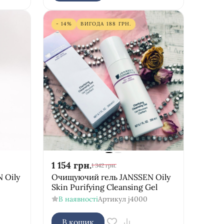
- 14%
ВИГОДА
188
ГРН.
1 154
грн.
1 342
грн.
 Oily
Очищуючий гель JANSSEN Oily
Skin Purifying Cleansing Gel
В наявності
Артикул
j4000
В кошик