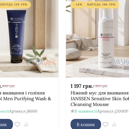
ВИГОДА
139
ГРН.
- 14%
ВИГОДА
196
ГРН.
.
1 197
грн.
990
грн.
1 393
грн.
я вмивання і гоління
Ніжний мус для вмивання
 Men Purifying Wash &
JANSSEN Sensitive Skin Sof
Cleansing Mousse
ності
Артикул
j8600
В наявності
Артикул
j2000P
шик
В кошик