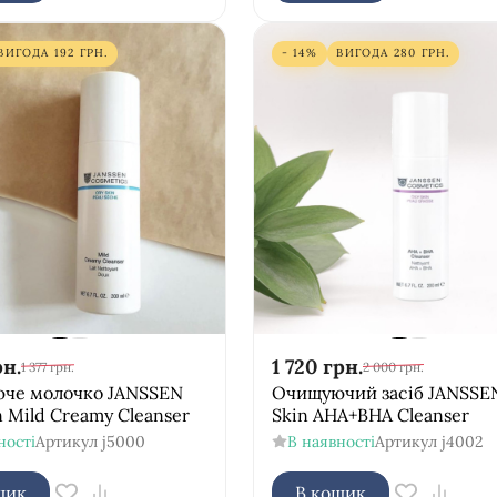
ВИГОДА
192
ГРН.
- 14%
ВИГОДА
280
ГРН.
рн.
1 720
грн.
1 377
грн.
2 000
грн.
че молочко JANSSEN
Очищуючий засіб JANSSEN
n Mild Creamy Cleanser
Skin AHA+BHA Cleanser
ності
Артикул
j5000
В наявності
Артикул
j4002
шик
В кошик