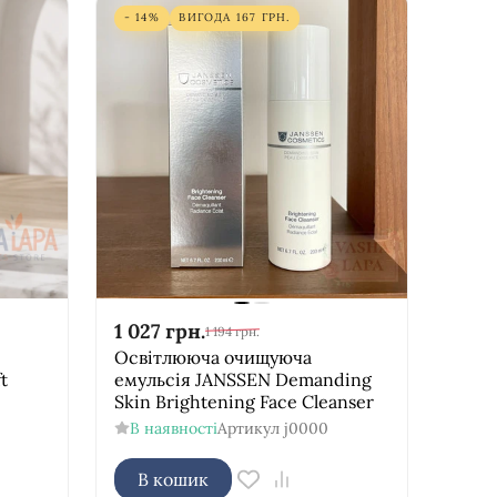
- 14%
ВИГОДА
167
ГРН.
1 027
грн.
1 194
грн.
Освітлююча очищуюча
t
емульсія JANSSEN Demanding
Skin Brightening Face Cleanser
В наявності
Артикул
j0000
В кошик