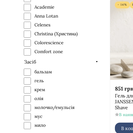
- 14%
Academie
Anna Lotan
Celenes
Christina (Христина)
Colorescience
Comfort zone
Derma Series
Засіб
Dermaheal
бальзам
Dr.Grandel
гель
Dr.Spiller
851
грн
крем
Гель дл
Ella Bache
олія
JANSSEN
Genosys
Shave
молочко/емульсія
GiGi
В наяв
мус
GlyMed Plus
мило
В ко
Histomer