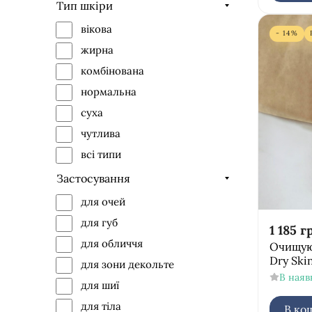
пінка
Тип шкіри
Holy Land
серветки
вікова
- 14%
HydroPeptid
жирна
Image Skinkea
комбінована
Institut Esthederm
нормальна
JANSSEN Cosmetics
суха
Lamic Cosmetici
чутлива
Malu Wilz
всі типи
Maria Galland
Застосування
Onmacabim
для очей
Obagi Medical
для губ
Phytomer
1 185
г
для обличчя
Очищую
Purles
Dry Ski
для зони декольте
Renew
В наяв
для шиї
Valmont
для тіла
В ко