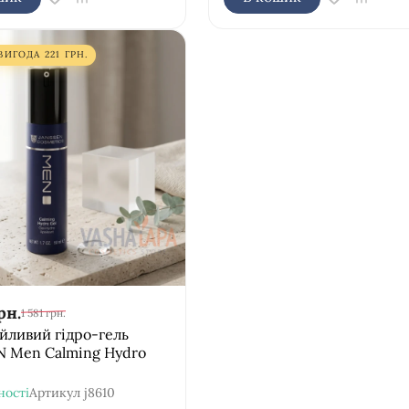
ВИГОДА
221
ГРН.
рн.
1 581
грн.
йливий гідро-гель
N Men Calming Hydro
ності
Артикул
j8610