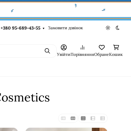
Замовити дзвінок
+380 95-689-43-55
Light theme
Dark t
Пошук
Увійти
Порівняння
Обране
Кошик
Cosmetics